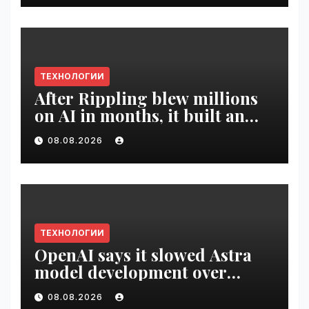
ТЕХНОЛОГИИ
After Rippling blew millions
on AI in months, it built an
employee ROI tool |
08.08.2026
VseTime.ru
ТЕХНОЛОГИИ
OpenAI says it slowed Astra
model development over
security concerns | VseTime.ru
08.08.2026