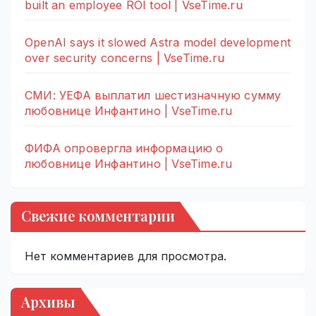
built an employee ROI tool | VseTime.ru
OpenAI says it slowed Astra model development
over security concerns | VseTime.ru
СМИ: УЕФА выплатил шестизначную сумму
любовнице Инфантино | VseTime.ru
ФИФА опровергла информацию о
любовнице Инфантино | VseTime.ru
Свежие комментарии
Нет комментариев для просмотра.
Архивы