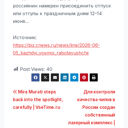
россиянин намерен присоединить отпуск
или отгулы к праздничным дням 12–14
июня…
Источник:
https://biz.cnews.ru/news/line/2026-06-
05_kazhdyj_vosmoj_rabotayushchij
Post Views:
40
Навигация
Mira Murati steps
Для контроля
back into the spotlight,
качества чипов в
по
carefully | VseTime.ru
России создан
записям
собственный
лазерный комплекс |