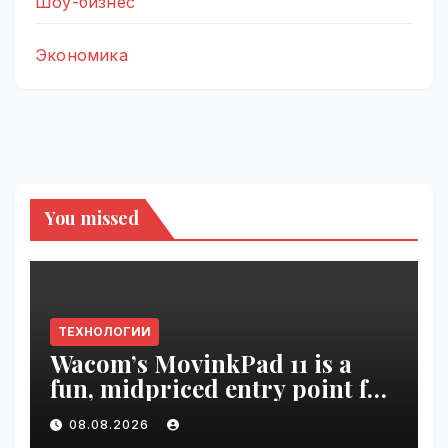
Шоу-бизнес
Экономика
You missed
ТЕХНОЛОГИИ
Wacom’s MovinkPad 11 is a
fun, midpriced entry point for
digital artists | VseTime.ru
08.08.2026