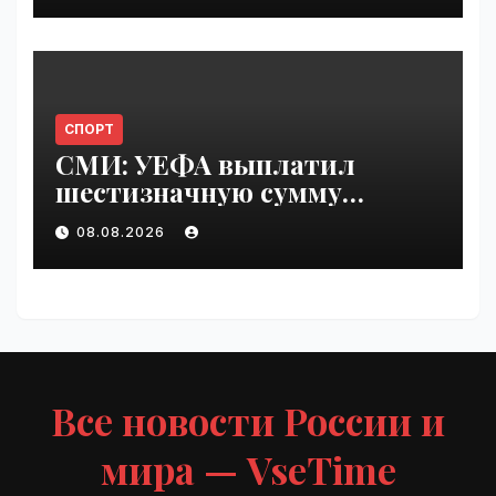
СПОРТ
СМИ: УЕФА выплатил
шестизначную сумму
любовнице Инфантино |
08.08.2026
VseTime.ru
Все новости России и
мира — VseTime