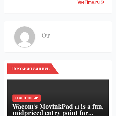
VseTime.ru
От
Похожая запись
ТЕХНОЛОГИИ
Wacom’s MovinkPad 11 is a fun,
midpriced entry point for