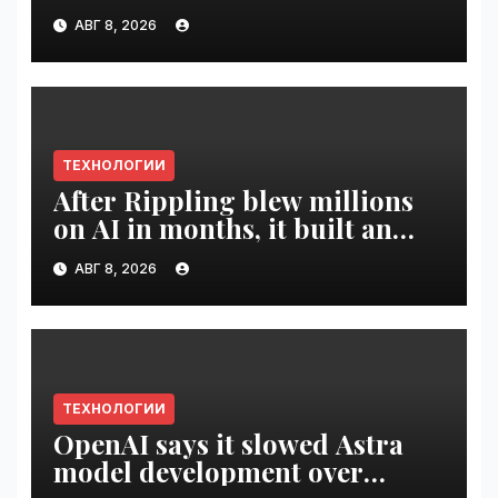
digital artists | VseTime.ru
АВГ 8, 2026
ТЕХНОЛОГИИ
After Rippling blew millions
on AI in months, it built an
employee ROI tool |
АВГ 8, 2026
VseTime.ru
ТЕХНОЛОГИИ
OpenAI says it slowed Astra
model development over