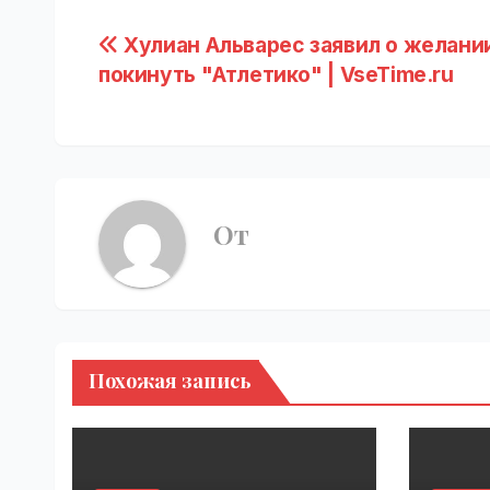
Навигация
Хулиан Альварес заявил о желани
покинуть "Атлетико" | VseTime.ru
по
записям
От
Похожая запись