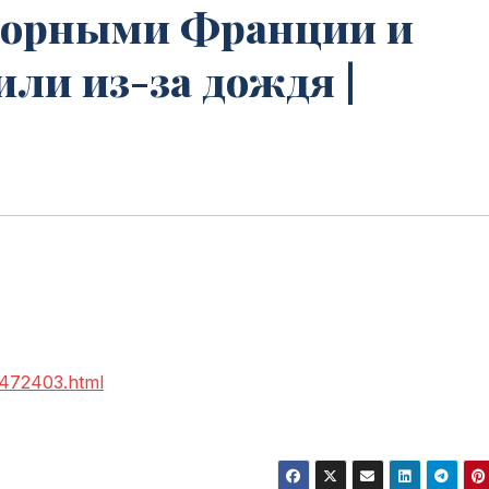
борными Франции и
ли из-за дождя |
0472403.html