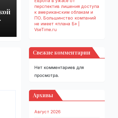
Европа в ужасе от
перспектив лишения доступа
кой
к американским облакам и
ПО. Большинство компаний
 из-
не имеет «плана Б» |
VseTime.ru
 |
Свежие комментарии
Нет комментариев для
просмотра.
Архивы
Август 2026