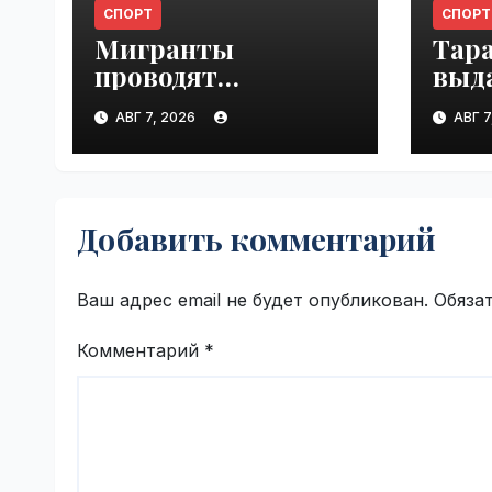
СПОРТ
СПОРТ
Мигранты
Тар
проводят
выд
футбольные
ней
АВГ 7, 2026
АВГ 7
турниры на пляже
стат
в Сеуте | VseTime.ru
Трус
VseT
Добавить комментарий
Ваш адрес email не будет опубликован.
Обяза
Комментарий
*