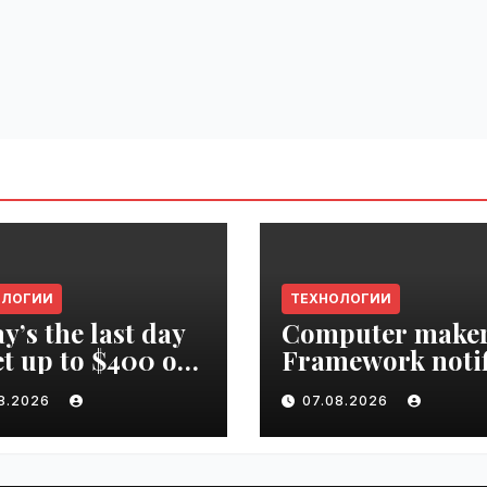
ОЛОГИИ
ТЕХНОЛОГИИ
y’s the last day
Computer make
et up to $400 off
Framework notif
r TechCrunch
‘all customers’ o
08.2026
07.08.2026
upt 2026 ticket |
data breach |
ime.ru
VseTime.ru