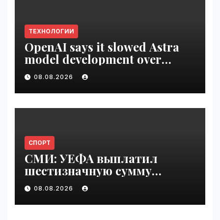
ТЕХНОЛОГИИ
OpenAI says it slowed Astra
model development over
security concerns | VseTime.ru
08.08.2026
СПОРТ
СМИ: УЕФА выплатил
шестизначную сумму
любовнице Инфантино |
08.08.2026
VseTime.ru