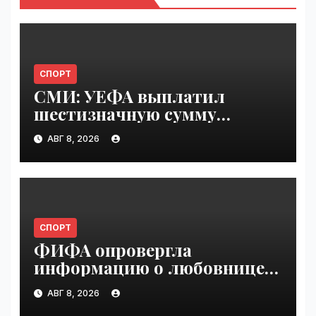
СПОРТ
СМИ: УЕФА выплатил
шестизначную сумму
любовнице Инфантино |
АВГ 8, 2026
VseTime.ru
СПОРТ
ФИФА опровергла
информацию о любовнице
Инфантино | VseTime.ru
АВГ 8, 2026