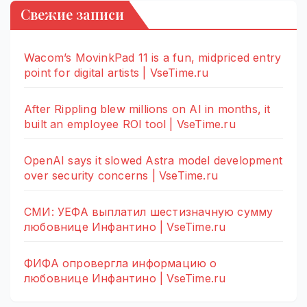
Свежие записи
Wacom’s MovinkPad 11 is a fun, midpriced entry
point for digital artists | VseTime.ru
After Rippling blew millions on AI in months, it
built an employee ROI tool | VseTime.ru
OpenAI says it slowed Astra model development
over security concerns | VseTime.ru
СМИ: УЕФА выплатил шестизначную сумму
любовнице Инфантино | VseTime.ru
ФИФА опровергла информацию о
любовнице Инфантино | VseTime.ru