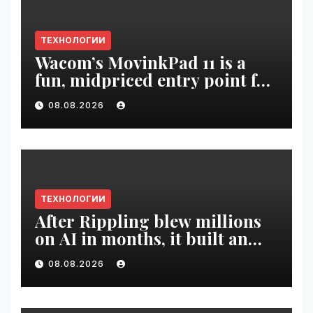
ТЕХНОЛОГИИ
Wacom’s MovinkPad 11 is a
fun, midpriced entry point for
digital artists | VseTime.ru
08.08.2026
ТЕХНОЛОГИИ
After Rippling blew millions
on AI in months, it built an
employee ROI tool |
08.08.2026
VseTime.ru