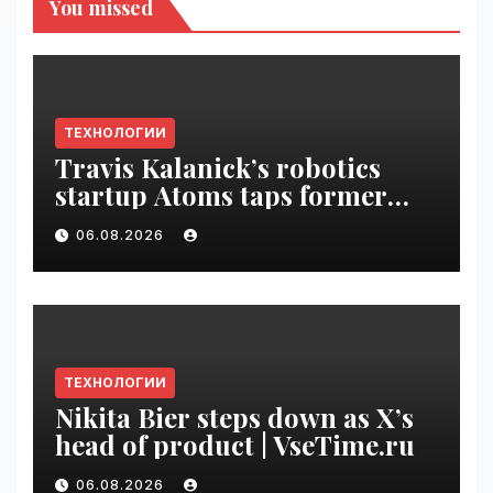
You missed
ТЕХНОЛОГИИ
Travis Kalanick’s robotics
startup Atoms taps former
Uber finance chief as CFO |
06.08.2026
VseTime.ru
ТЕХНОЛОГИИ
Nikita Bier steps down as X’s
head of product | VseTime.ru
06.08.2026