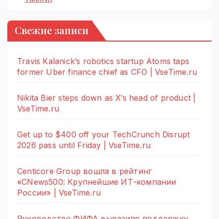
Свежие записи
Travis Kalanick’s robotics startup Atoms taps
former Uber finance chief as CFO | VseTime.ru
Nikita Bier steps down as X’s head of product |
VseTime.ru
Get up to $400 off your TechCrunch Disrupt
2026 pass until Friday | VseTime.ru
Centicore Group вошла в рейтинг
«CNews500: Крупнейшие ИТ-компании
России» | VseTime.ru
Руководство ФИФА выразило поддержку