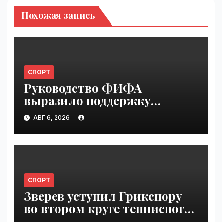
Похожая запись
СПОРТ
Руководство ФИФА
выразило поддержку
Инфантино после его
АВГ 6, 2026
извинения | VseTime.ru
СПОРТ
Зверев уступил Грикспору
во втором круге теннисного
"Мастерса" в Монреале |