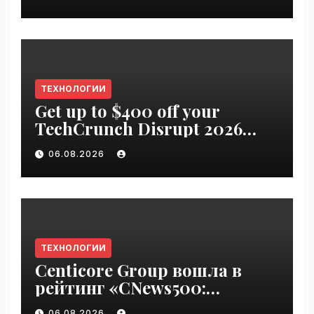
ТЕХНОЛОГИИ
Get up to $400 off your
TechCrunch Disrupt 2026
pass until Friday | VseTime.ru
06.08.2026
ТЕХНОЛОГИИ
Centicore Group вошла в
рейтинг «CNews500:
Крупнейшие ИТ-компании
06.08.2026