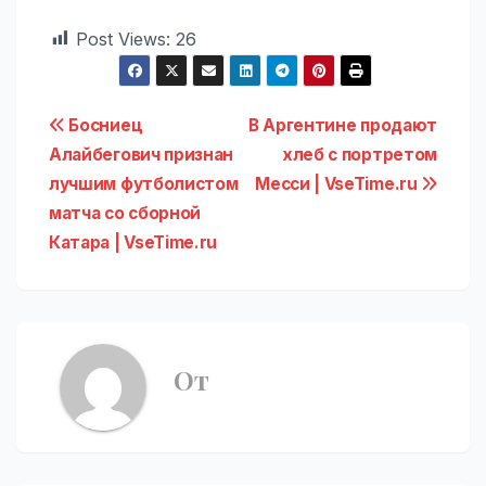
Post Views:
26
Навигация
Босниец
В Аргентине продают
Алайбегович признан
хлеб с портретом
по
лучшим футболистом
Месси | VseTime.ru
записям
матча со сборной
Катара | VseTime.ru
От