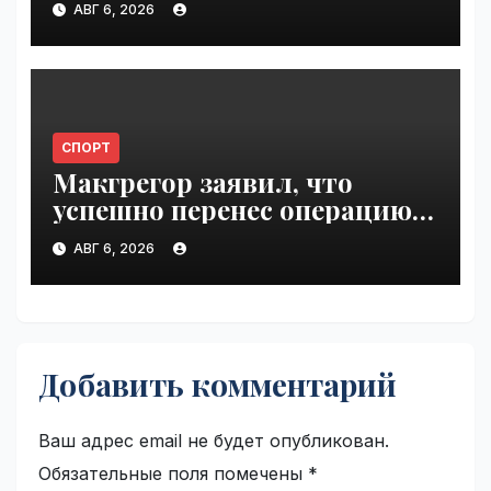
АВГ 6, 2026
VseTime.ru
СПОРТ
Макгрегор заявил, что
успешно перенес операцию
на ноге | VseTime.ru
АВГ 6, 2026
Добавить комментарий
Ваш адрес email не будет опубликован.
Обязательные поля помечены
*