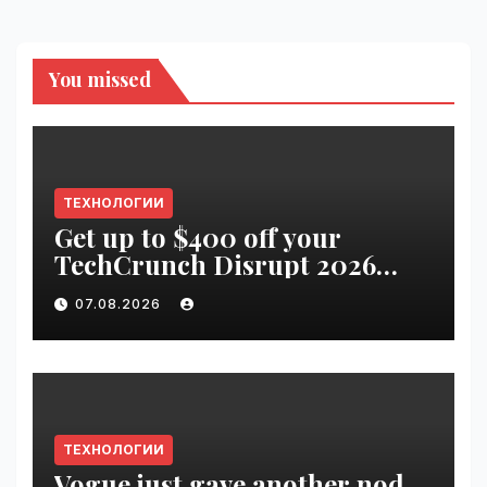
You missed
ТЕХНОЛОГИИ
Get up to $400 off your
TechCrunch Disrupt 2026
pass until tomorrow |
07.08.2026
VseTime.ru
ТЕХНОЛОГИИ
Vogue just gave another nod