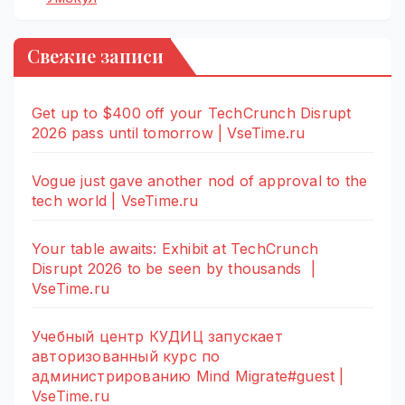
Свежие записи
Get up to $400 off your TechCrunch Disrupt
2026 pass until tomorrow | VseTime.ru
Vogue just gave another nod of approval to the
tech world | VseTime.ru
Your table awaits: Exhibit at TechCrunch
Disrupt 2026 to be seen by thousands |
VseTime.ru
Учебный центр КУДИЦ запускает
авторизованный курс по
администрированию Mind Migrate#guest |
VseTime.ru