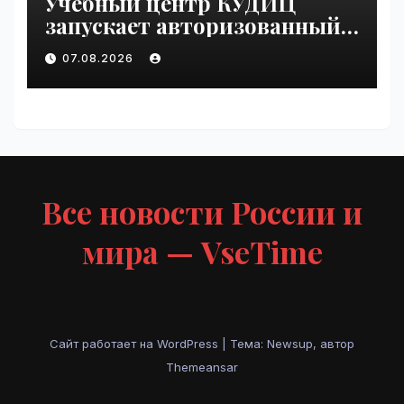
Учебный центр КУДИЦ
запускает авторизованный
курс по
07.08.2026
администрированию Mind
Migrate#guest | VseTime.ru
Все новости России и
мира — VseTime
Сайт работает на WordPress
|
Тема: Newsup, автор
Themeansar