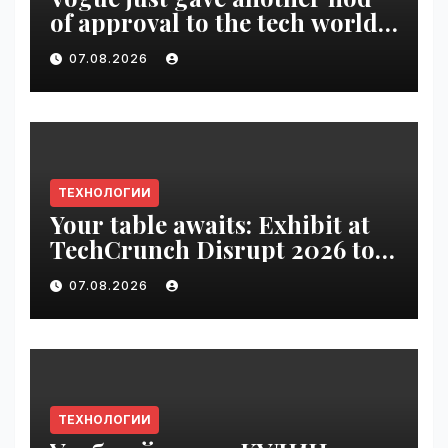
of approval to the tech world |
VseTime.ru
07.08.2026
ТЕХНОЛОГИИ
Your table awaits: Exhibit at
TechCrunch Disrupt 2026 to
be seen by thousands |
07.08.2026
VseTime.ru
ТЕХНОЛОГИИ