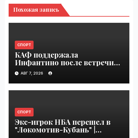
Похожая запись
СПОРТ
КАФ поддержала
Инфантино после встречи
ФИФА в Марокко |
АВГ 7, 2026
VseTime.ru
СПОРТ
Экс-игрок НБА перешел в
"Локомотив-Кубань" |
VseTime.ru