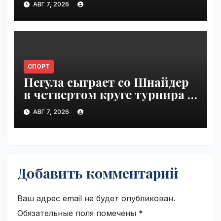
АВГ 7, 2026
СПОРТ
Пегула сыграет со Шнайдер
в четвертом круге турнира в
Торонто | VseTime.ru
АВГ 7, 2026
Добавить комментарий
Ваш адрес email не будет опубликован.
Обязательные поля помечены
*