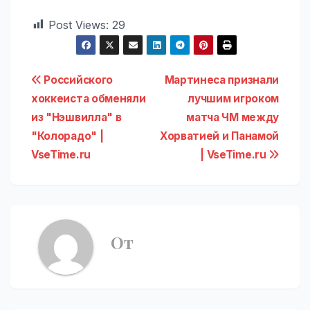
Post Views:
29
Навигация
Российского
Мартинеса признали
хоккеиста обменяли
лучшим игроком
по
из "Нэшвилла" в
матча ЧМ между
записям
"Колорадо" |
Хорватией и Панамой
VseTime.ru
| VseTime.ru
От