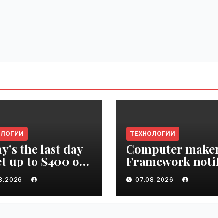
ОЛОГИИ
ТЕХНОЛОГИИ
y’s the last day
Computer make
et up to $400 off
Framework notif
r TechCrunch
‘all customers’ o
08.2026
07.08.2026
upt 2026 ticket |
data breach |
ime.ru
VseTime.ru