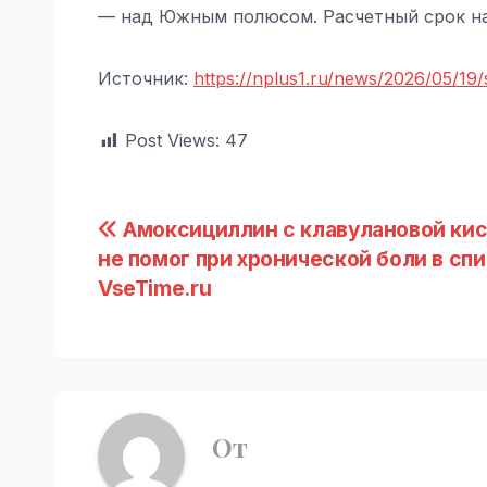
— над Южным полюсом. Расчетный срок на
Источник:
https://nplus1.ru/news/2026/05/19/s
Post Views:
47
Навигация
Амоксициллин с клавулановой ки
не помог при хронической боли в спи
по
VseTime.ru
записям
От