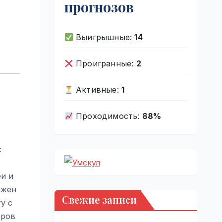
прогнозов
Выигрышные:
14
Проигранные:
2
Активные:
1
Проходимость:
88%
с
и и
лжен
Свежие записи
у с
тров