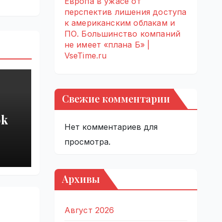
Европа в ужасе от
перспектив лишения доступа
к американским облакам и
ПО. Большинство компаний
не имеет «плана Б» |
VseTime.ru
Свежие комментарии
ok
Нет комментариев для
арь
просмотра.
ков
Архивы
|
Август 2026