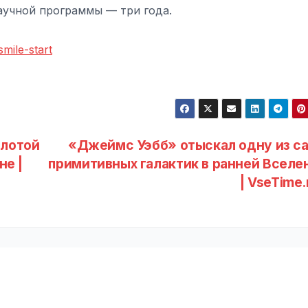
учной программы — три года.
mile-start
слотой
«Джеймс Уэбб» отыскал одну из с
не |
примитивных галактик в ранней Вселе
| VseTime