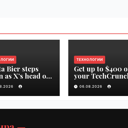
ОЛОГИИ
ТЕХНОЛОГИИ
ta Bier steps
Get up to $400 o
 as X’s head of
your TechCrunc
uct | VseTime.ru
Disrupt 2026 pa
08.2026
06.08.2026
until Friday |
VseTime.ru
ира —