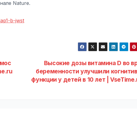
нале Nature.
lap1-b-jwst
смос
Высокие дозы витамина D во в
e.ru
беременности улучшили когнити
функции у детей в 10 лет | VseTime