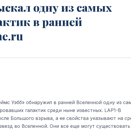
ыскал одну из самых
ктик в ранней
e.ru
ймс Уэбб» обнаружил в ранней Вселенной одну из са
ровавших галактик среди ныне известных. LAP1-B
сле Большого взрыва, а ее свойства указывают на ср
везд во Вселенной. Они все еще могут существовать