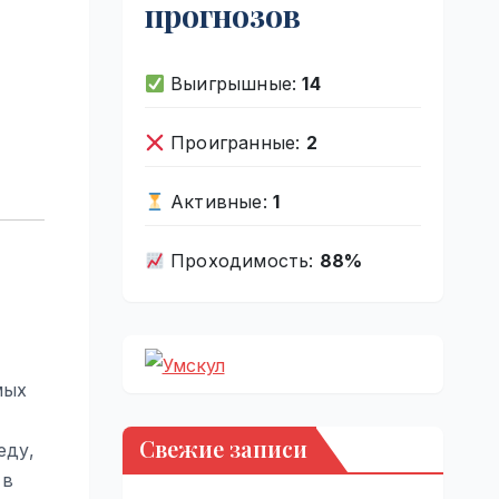
прогнозов
Выигрышные:
14
Проигранные:
2
Активные:
1
Проходимость:
88%
мых
Свежие записи
еду,
 в