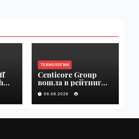
ТЕХНОЛОГИИ
ff
Centicore Group
h
вошла в рейтинг
ss
«CNews500:
06.08.2026
Крупнейшие ИТ-
компании России» |
VseTime.ru