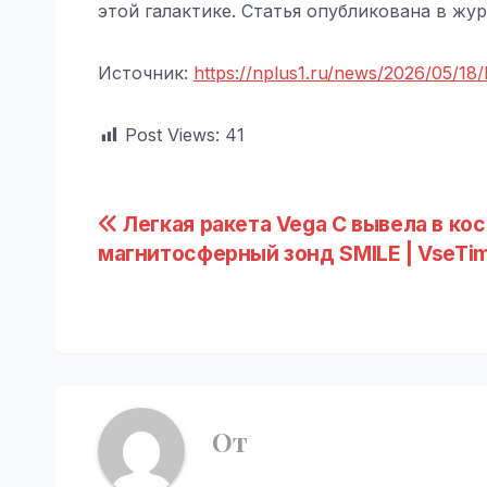
этой галактике. Статья опубликована в жур
Источник:
https://nplus1.ru/news/2026/05/18/
Post Views:
41
Навигация
Легкая ракета Vega C вывела в ко
магнитосферный зонд SMILE | VseTim
по
записям
От