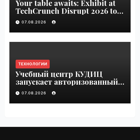
Your table awaits: Exhibit at
TechCrunch Disrupt 2026 to
be seen by thousands |
07.08.2026
VseTime.ru
ТЕХНОЛОГИИ
Учебный центр КУДИЦ
запускает авторизованный
курс по
07.08.2026
администрированию Mind
Migrate#guest | VseTime.ru