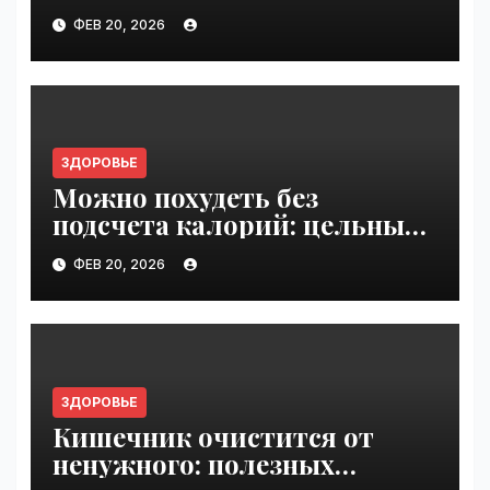
снимает боль в шее и
ФЕВ 20, 2026
пояснице | VseTime.ru
ЗДОРОВЬЕ
Можно похудеть без
подсчета калорий: цельные
продукты вместо
ФЕВ 20, 2026
ультрапереработанных |
VseTime.ru
ЗДОРОВЬЕ
Кишечник очистится от
ненужного: полезных