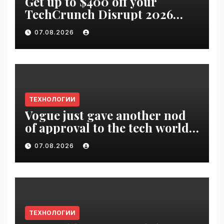
Get up to $400 off your
TechCrunch Disrupt 2026
pass until tomorrow |
07.08.2026
VseTime.ru
ТЕХНОЛОГИИ
Vogue just gave another nod
of approval to the tech world |
VseTime.ru
07.08.2026
ТЕХНОЛОГИИ