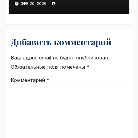
бактерий становится
ФЕВ 20, 2026
больше за счет хурмы |
VseTime.ru
Добавить комментарий
Ваш адрес email не будет опубликован.
Обязательные поля помечены
*
Комментарий
*