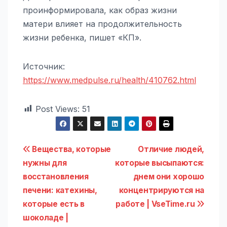
проинформировала, как образ жизни
матери влияет на продолжительность
жизни ребенка, пишет «КП».
Источник:
https://www.medpulse.ru/health/410762.html
Post Views:
51
Навигация
Вещества, которые
Отличие людей,
нужны для
которые высыпаются:
по
восстановления
днем они хорошо
записям
печени: катехины,
концентрируются на
которые есть в
работе | VseTime.ru
шоколаде |