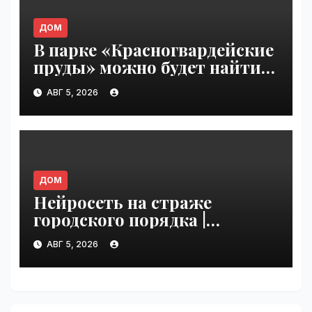
ДОМ
В парке «Красногвардейские
пруды» можно будет найти
настоящего друга |
АВГ 5, 2026
VseTime.ru
ДОМ
Нейросеть на страже
городского порядка |
VseTime.ru
АВГ 5, 2026