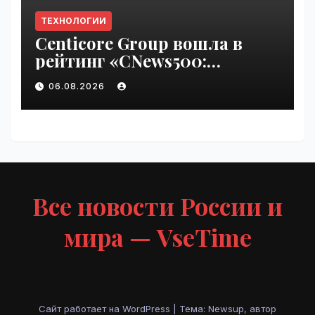
ТЕХНОЛОГИИ
Centicore Group вошла в
рейтинг «CNews500:
Крупнейшие ИТ-компании
06.08.2026
России» | VseTime.ru
Все новости России и
мира — VseTime
Сайт работает на WordPress
|
Тема: Newsup, автор