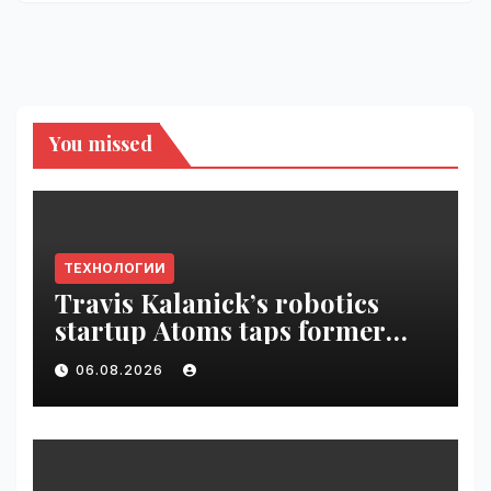
You missed
ТЕХНОЛОГИИ
Travis Kalanick’s robotics
startup Atoms taps former
Uber finance chief as CFO |
06.08.2026
VseTime.ru