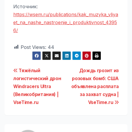
Источник:
https://wsem.ru/publications/kak_muzyka_vliya
et_na_nashe_nastroenie_i_produktivnost_4395
6/
Post Views:
44
Навигация
Тяжёлый
Дождь грозит из
логистический дрон
розовых бомб: США
по
Windracers Ultra
объявлена расплата
записям
(Великобритания) |
за захват судна |
VseTime.ru
VseTime.ru