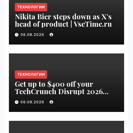
ТЕХНОЛОГИИ
Nikita Bier steps down as X’s
head of product | VseTime.ru
06.08.2026
ТЕХНОЛОГИИ
Get up to $400 off your
TechCrunch Disrupt 2026
pass until Friday | VseTime.ru
06.08.2026