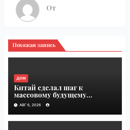
От
Похожая запись
ДОМ
Китай сделал шаг к
массовому будущему
воздушного транспорта |
АВГ 6, 2026
VseTime.ru