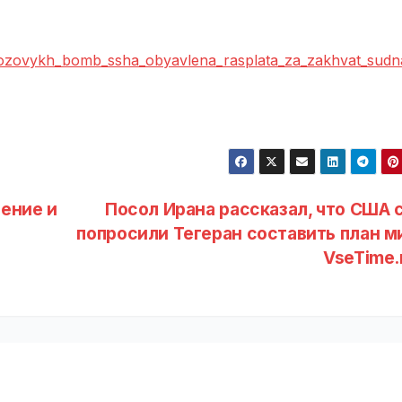
z_rozovykh_bomb_ssha_obyavlena_rasplata_za_zakhvat_sud
оение и
Посол Ирана рассказал, что США 
попросили Тегеран составить план ми
VseTime.