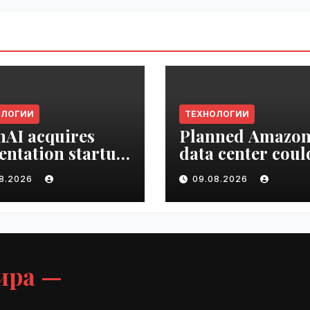
ОЛОГИИ
ТЕХНОЛОГИИ
AI acquires
Planned Amazo
entation startup
data center coul
Slide |
become the bigg
08.2026
09.08.2026
ime.ru
climate polluter
the U.S. | VseTim
ира —