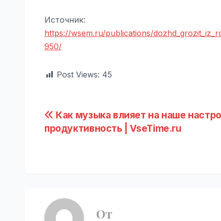
Источник:
https://wsem.ru/publications/dozhd_grozit_i
950/
Post Views:
45
Навигация
Как музыка влияет на наше настр
продуктивность | VseTime.ru
по
записям
От