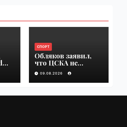
СПОРТ
n
Обляков заявил,
d
что ЦСКА не
est
хватает Акинфеева
09.08.2026
 in
| VseTime.ru
e.ru