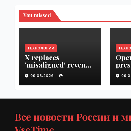
You missed
ТЕХНОЛОГИИ
ТЕХН
X replaces
Open
‘misaligned’ revenue
pres
sharing program
Next
09.08.2026
09.
with Original
VseT
Content Rewards |
VseTime.ru
Все новости России и м
VseTime