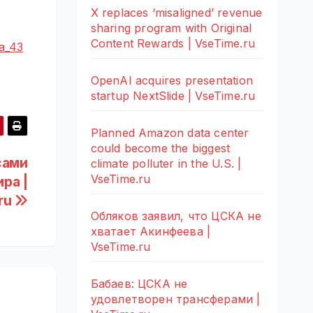
X replaces ‘misaligned’ revenue
sharing program with Original
Content Rewards | VseTime.ru
na_43
OpenAI acquires presentation
startup NextSlide | VseTime.ru
Planned Amazon data center
could become the biggest
сами
climate polluter in the U.S. |
VseTime.ru
ра |
ru
Обляков заявил, что ЦСКА не
хватает Акинфеева |
VseTime.ru
Бабаев: ЦСКА не
удовлетворен трансферами |