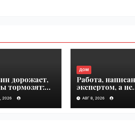
ДОМ
ин дорожает,
Работа, написа
ы тормозят:
экспертом, а не
 тревожит
нейросетью |
, 2026
АВГ 8, 2026
иян больше? |
VseTime.ru
ime.ru