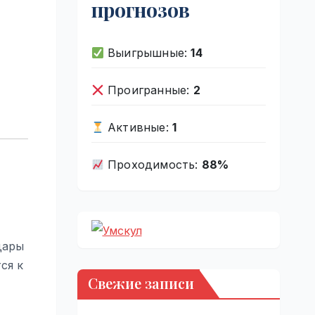
прогнозов
Выигрышные:
14
Проигранные:
2
Активные:
1
Проходимость:
88%
дары
ся к
Свежие записи