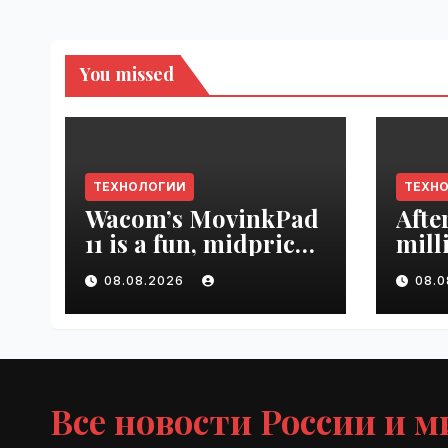
You missed
ТЕХНОЛОГИИ
ТЕХН
Wacom’s MovinkPad
Afte
11 is a fun, midpriced
mill
entry point for
mont
08.08.2026
08.
digital artists |
empl
VseTime.ru
VseT
Все новости России и м