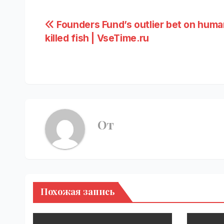
Навигация
Founders Fund’s outlier bet on huma
killed fish | VseTime.ru
по
записям
От
Похожая запись