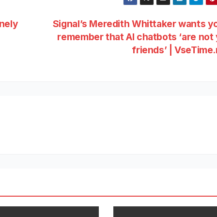
nely
Signal’s Meredith Whittaker wants y
remember that AI chatbots ‘are not
friends’ | VseTime