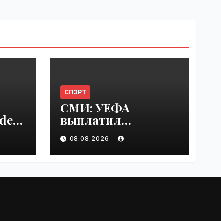
СПОРТ
СМИ: УЕФА
del
выплатил
er
шестизначную
08.08.2026
s |
сумму любовнице
Инфантино |
VseTime.ru