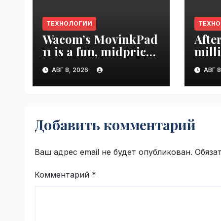
ТЕХНОЛОГИИ
ТЕХН
Wacom’s MovinkPad
Afte
11 is a fun, midpriced
mill
entry point for
mont
АВГ 8, 2026
АВГ 8
digital artists |
empl
VseTime.ru
VseT
Добавить комментарий
Ваш адрес email не будет опубликован.
Обяза
Комментарий
*