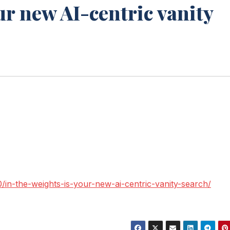
ur new AI-centric vanity
in-the-weights-is-your-new-ai-centric-vanity-search/