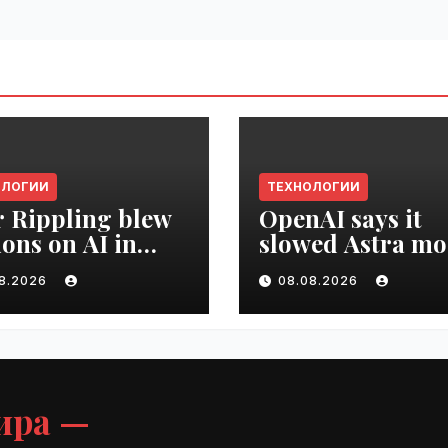
ОЛОГИИ
ТЕХНОЛОГИИ
r Rippling blew
OpenAI says it
ions on AI in
slowed Astra mo
hs, it built an
development ov
08.2026
08.08.2026
oyee ROI tool |
security concern
ime.ru
VseTime.ru
ира —