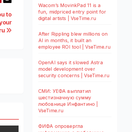
Wacom’s MovinkPad 11 is a
fun, midpriced entry point for
ou to
digital artists | VseTime.ru
 your
.ru
After Rippling blew millions on
AI in months, it built an
employee ROI tool | VseTime.ru
OpenAI says it slowed Astra
model development over
security concerns | VseTime.ru
СМИ: УЕФА выплатил
шестизначную сумму
любовнице Инфантино |
VseTime.ru
ФИФА опровергла