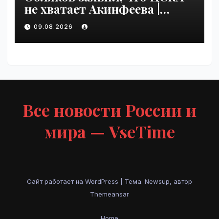
не хватает Акинфеева |
VseTime.ru
09.08.2026
Все новости России и
мира — VseTime
Сайт работает на WordPress
|
Тема: Newsup, автор
Themeansar
Home