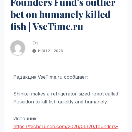
Founders Fund’s outlier
bet on humanely killed
fish | VseTime.ru
От
ИЮН 21, 2026
Редакция VseTime.ru сообщает:
Shinkei makes a refrigerator-sized robot called
Poseidon to kill fish quickly and humanely.
Источник:
https://techcrunch.com/2026/06/20/founders-