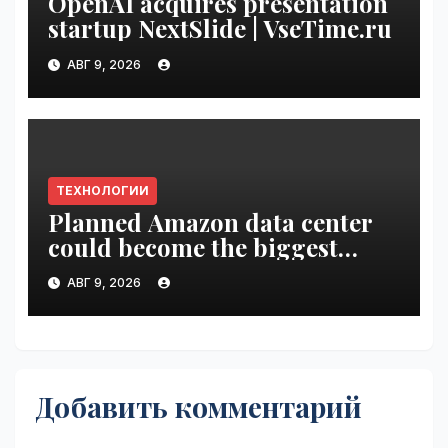
OpenAI acquires presentation
startup NextSlide | VseTime.ru
АВГ 9, 2026
ТЕХНОЛОГИИ
Planned Amazon data center
could become the biggest
climate polluter in the U.S. |
АВГ 9, 2026
VseTime.ru
Добавить комментарий