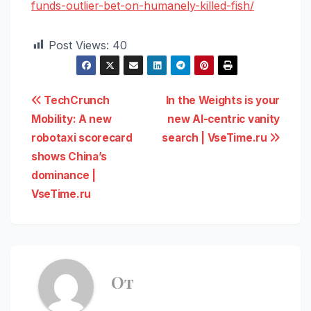
funds-outlier-bet-on-humanely-killed-fish/
Post Views:
40
Навигация
TechCrunch
In the Weights is your
Mobility: A new
new AI-centric vanity
по
robotaxi scorecard
search | VseTime.ru
записям
shows China’s
dominance |
VseTime.ru
От