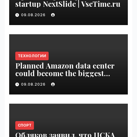
startup NextSlide | VseTime.ru
09.08.2026
ТЕХНОЛОГИИ
Planned Amazon data center
could become the biggest
climate polluter in the U.S. |
09.08.2026
VseTime.ru
СПОРТ
Обляков заявил, что ЦСКА