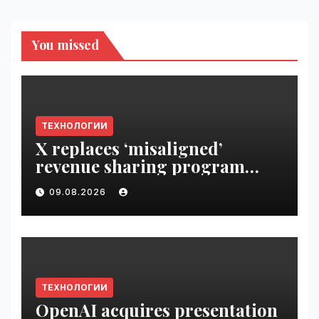
You missed
ТЕХНОЛОГИИ
X replaces ‘misaligned’
revenue sharing program
with Original Content
09.08.2026
Rewards | VseTime.ru
ТЕХНОЛОГИИ
OpenAI acquires presentation