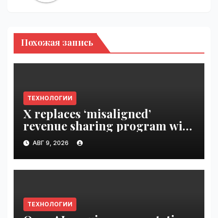
Похожая запись
ТЕХНОЛОГИИ
X replaces ‘misaligned’
revenue sharing program with
Original Content Rewards |
АВГ 9, 2026
VseTime.ru
ТЕХНОЛОГИИ