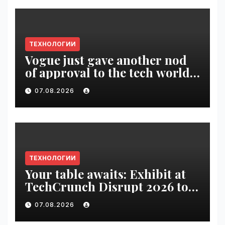
ТЕХНОЛОГИИ
Vogue just gave another nod
of approval to the tech world |
VseTime.ru
07.08.2026
ТЕХНОЛОГИИ
Your table awaits: Exhibit at
TechCrunch Disrupt 2026 to
be seen by thousands |
07.08.2026
VseTime.ru