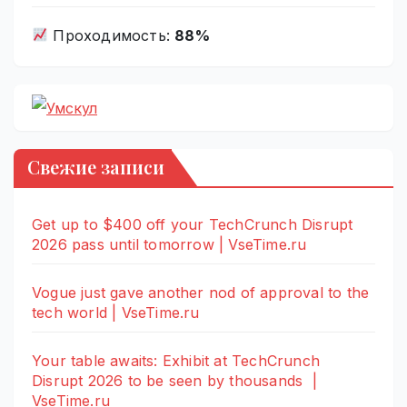
Проходимость:
88%
Свежие записи
Get up to $400 off your TechCrunch Disrupt
2026 pass until tomorrow | VseTime.ru
Vogue just gave another nod of approval to the
tech world | VseTime.ru
Your table awaits: Exhibit at TechCrunch
Disrupt 2026 to be seen by thousands |
VseTime.ru