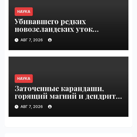
НАУКА
Убивавшего редких
новозеландских уток
одичавшего кота поймали
АВГ 7, 2026
после трех лет поисков |
VseTime.ru
НАУКА
Заточенные карандаши,
горящий магний и дендриты
серебра | VseTime.ru
АВГ 7, 2026