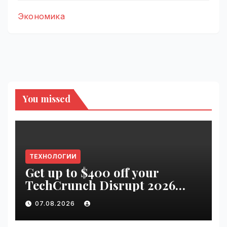
Экономика
You missed
ТЕХНОЛОГИИ
Get up to $400 off your
TechCrunch Disrupt 2026
pass until tomorrow |
07.08.2026
VseTime.ru