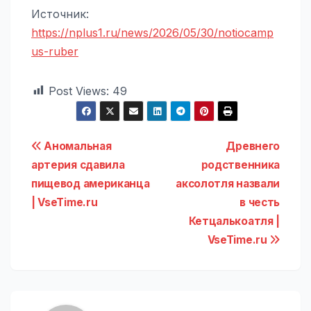
Источник:
https://nplus1.ru/news/2026/05/30/notiocamp
us-ruber
Post Views:
49
Навигация
Аномальная
Древнего
артерия сдавила
родственника
по
пищевод американца
аксолотля назвали
записям
| VseTime.ru
в честь
Кетцалькоатля |
VseTime.ru