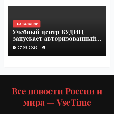
ТЕХНОЛОГИИ
Учебный центр КУДИЦ
запускает авторизованный
курс по
07.08.2026
администрированию Mind
Migrate#guest | VseTime.ru
Все новости России и
мира — VseTime