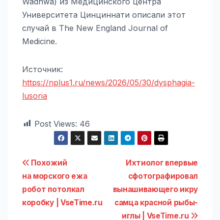
Wadhwa) из Медицинского центра
Университета Цинциннати описали этот
случай в The New England Journal of
Medicine.
Источник:
https://nplus1.ru/news/2026/05/30/dysphagia-
lusoria
Post Views:
46
Навигация
Похожий
Ихтиолог впервые
на морского ежа
сфотографировал
по
робот потолкал
вынашивающего икру
записям
коробку | VseTime.ru
самца красной рыбы-
иглы | VseTime.ru