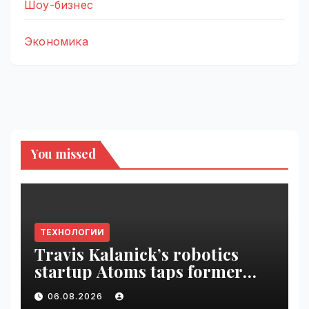
Шоу-бизнес
Экономика
You missed
ТЕХНОЛОГИИ
Travis Kalanick’s robotics
startup Atoms taps former
Uber finance chief as CFO |
06.08.2026
VseTime.ru