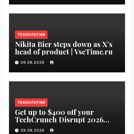
ТЕХНОЛОГИИ
Nikita Bier steps down as X’s
head of product | VseTime.ru
06.08.2026
ТЕХНОЛОГИИ
Get up to $400 off your
TechCrunch Disrupt 2026
pass until Friday | VseTime.ru
06.08.2026