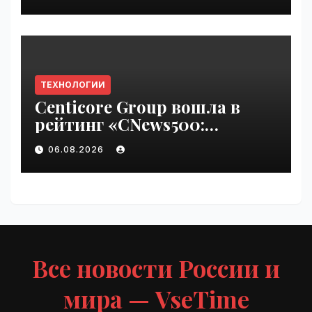
ТЕХНОЛОГИИ
Centicore Group вошла в
рейтинг «CNews500:
Крупнейшие ИТ-компании
06.08.2026
России» | VseTime.ru
Все новости России и
мира — VseTime