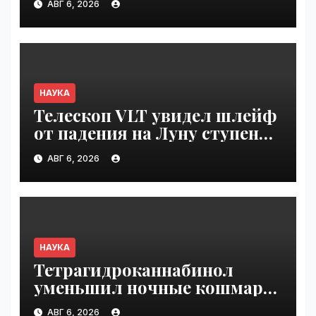
АВГ 6, 2026
VseTime.ru
НАУКА
Телескоп VLT увидел шлейф
от падения на Луну ступени
ракеты Falcon 9 | VseTime.ru
АВГ 6, 2026
НАУКА
Тетрагидроканнабинол
уменьшил ночные кошмары
при ПТСР | VseTime.ru
АВГ 6, 2026