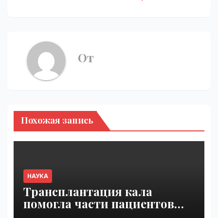
От
Похожая запись
НАУКА
Трансплантация кала
помогла части пациентов
с пищевой аллергией |