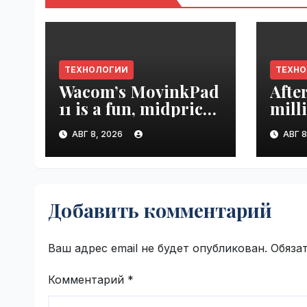
ТЕХНОЛОГИИ
ТЕХН
Wacom’s MovinkPad
Afte
11 is a fun, midpriced
mill
entry point for
mont
АВГ 8, 2026
АВГ 8
digital artists |
empl
VseTime.ru
VseT
Добавить комментарий
Ваш адрес email не будет опубликован.
Обяза
Комментарий
*