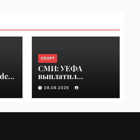
СПОРТ
СМИ: УЕФА
del
выплатил
er
шестизначную
08.08.2026
s |
сумму любовнице
Инфантино |
VseTime.ru