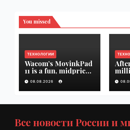
You missed
ТЕХНОЛОГИИ
ТЕХН
Wacom’s MovinkPad
Afte
11 is a fun, midpriced
mill
entry point for
mont
08.08.2026
08.
digital artists |
empl
VseTime.ru
VseT
Все новости России и м