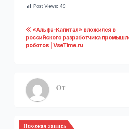
Post Views:
49
Навигация
«Альфа-Капитал» вложился в
российского разработчика промышл
по
роботов | VseTime.ru
записям
От
Похожая запись