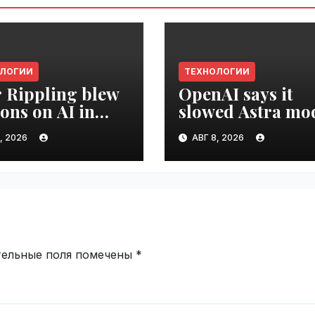
ОЛОГИИ
ТЕХНОЛОГИИ
r Rippling blew
OpenAI says it
ions on AI in
slowed Astra mo
hs, it built an
development ove
, 2026
АВГ 8, 2026
oyee ROI tool |
security concerns
ime.ru
VseTime.ru
тельные поля помечены
*