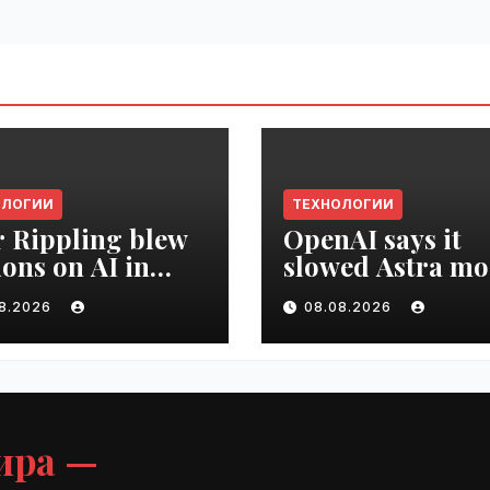
ОЛОГИИ
ТЕХНОЛОГИИ
r Rippling blew
OpenAI says it
ions on AI in
slowed Astra mo
hs, it built an
development ov
08.2026
08.08.2026
oyee ROI tool |
security concern
ime.ru
VseTime.ru
ира —