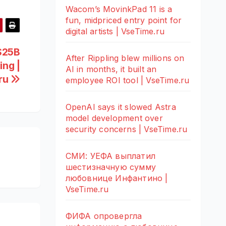
Wacom’s MovinkPad 11 is a
fun, midpriced entry point for
digital artists | VseTime.ru
 $25B
After Rippling blew millions on
ing |
AI in months, it built an
ru
employee ROI tool | VseTime.ru
OpenAI says it slowed Astra
model development over
security concerns | VseTime.ru
СМИ: УЕФА выплатил
шестизначную сумму
любовнице Инфантино |
VseTime.ru
ФИФА опровергла