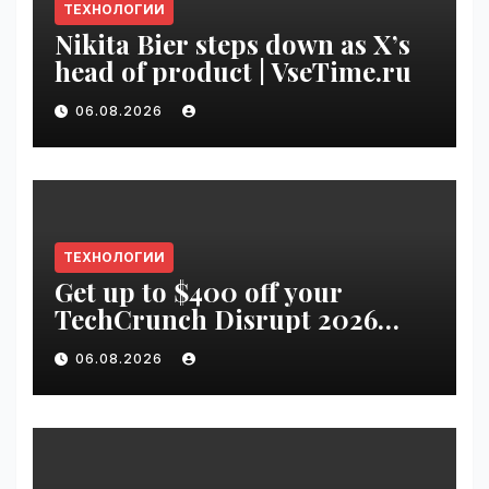
ТЕХНОЛОГИИ
Nikita Bier steps down as X’s
head of product | VseTime.ru
06.08.2026
ТЕХНОЛОГИИ
Get up to $400 off your
TechCrunch Disrupt 2026
pass until Friday | VseTime.ru
06.08.2026