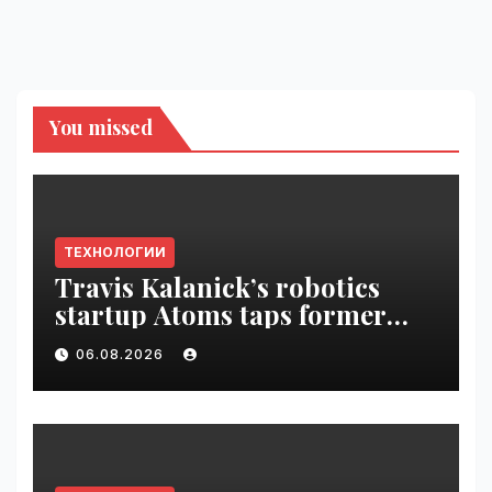
You missed
ТЕХНОЛОГИИ
Travis Kalanick’s robotics
startup Atoms taps former
Uber finance chief as CFO |
06.08.2026
VseTime.ru