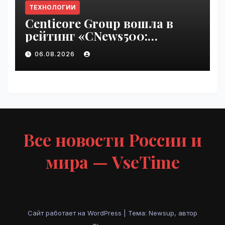
ТЕХНОЛОГИИ
Centicore Group вошла в
рейтинг «CNews500:
Крупнейшие ИТ-компании
06.08.2026
России» | VseTime.ru
Все новости России и
мира — VseTime
Сайт работает на WordPress
|
Тема: Newsup, автор