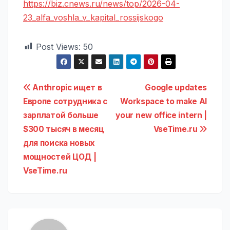
https://biz.cnews.ru/news/top/2026-04-
23_alfa_voshla_v_kapital_rossijskogo
Post Views:
50
Навигация
Anthropic ищет в
Google updates
Европе сотрудника с
Workspace to make AI
по
зарплатой больше
your new office intern |
записям
$300 тысяч в месяц
VseTime.ru
для поиска новых
мощностей ЦОД |
VseTime.ru