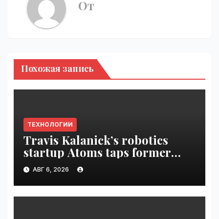
От
Похожая запись
ТЕХНОЛОГИИ
Travis Kalanick’s robotics
startup Atoms taps former
Uber finance chief as CFO |
АВГ 6, 2026
VseTime.ru