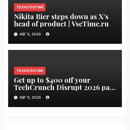
ТЕХНОЛОГИИ
Nikita Bier steps down as X’s
head of product | VseTime.ru
АВГ 6, 2026
ТЕХНОЛОГИИ
Get up to $400 off your
TechCrunch Disrupt 2026 pass
until Friday | VseTime.ru
АВГ 6, 2026