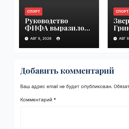
СПОРТ
СПОРТ
Руководство
Звер
ФИФА выразило
Грик
поддержку
втор
АВГ 6, 2026
АВГ 6
Инфантино после
тен
его извинения |
"Мас
VseTime.ru
Монр
VseT
Добавить комментарий
Ваш адрес email не будет опубликован.
Обяза
Комментарий
*