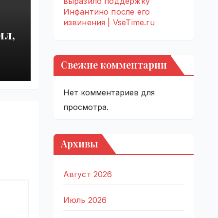
выразило поддержку
Инфантино после его
извинения | VseTime.ru
ил,
ию
Свежие комментарии
e.ru
Нет комментариев для
просмотра.
Архивы
Август 2026
Июль 2026