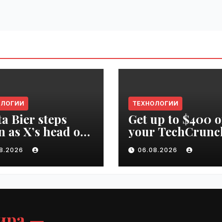
ОЛОГИИ
ТЕХНОЛОГИИ
ta Bier steps
Get up to $400 o
 as X’s head of
your TechCrunc
uct | VseTime.ru
Disrupt 2026 pa
08.2026
06.08.2026
until Friday |
VseTime.ru
ира —