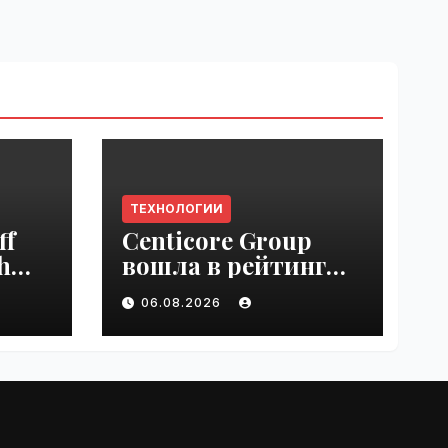
ТЕХНОЛОГИИ
ff
Centicore Group
h
вошла в рейтинг
ss
«CNews500:
06.08.2026
Крупнейшие ИТ-
компании России» |
VseTime.ru