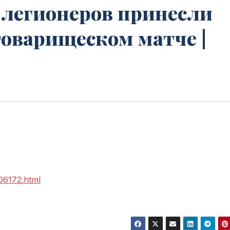
 легионеров принесли
 товарищеском матче |
206172.html