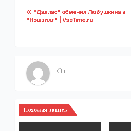
Навигация
"Даллас" обменял Любушкина в
"Нэшвилл" | VseTime.ru
по
записям
От
Похожая запись