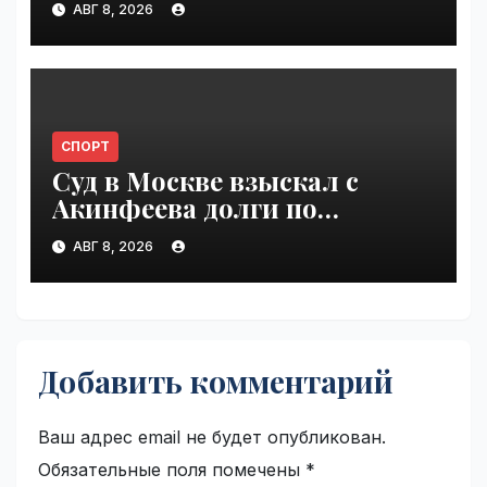
АВГ 8, 2026
СПОРТ
Суд в Москве взыскал с
Акинфеева долги по
коммунальным платежам |
АВГ 8, 2026
VseTime.ru
Добавить комментарий
Ваш адрес email не будет опубликован.
Обязательные поля помечены
*