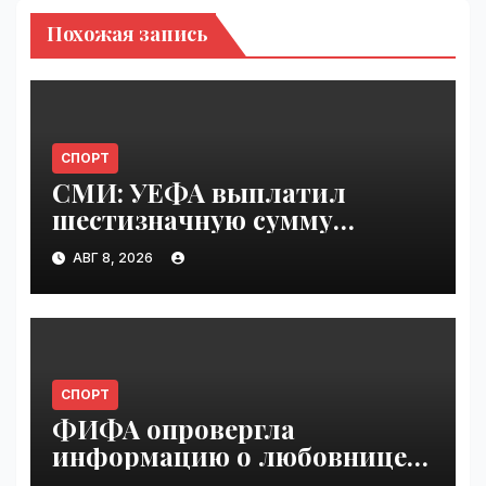
Похожая запись
СПОРТ
СМИ: УЕФА выплатил
шестизначную сумму
любовнице Инфантино |
АВГ 8, 2026
VseTime.ru
СПОРТ
ФИФА опровергла
информацию о любовнице
Инфантино | VseTime.ru