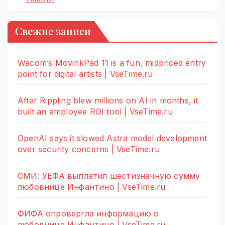
Свежие записи
Wacom’s MovinkPad 11 is a fun, midpriced entry
point for digital artists | VseTime.ru
After Rippling blew millions on AI in months, it
built an employee ROI tool | VseTime.ru
OpenAI says it slowed Astra model development
over security concerns | VseTime.ru
СМИ: УЕФА выплатил шестизначную сумму
любовнице Инфантино | VseTime.ru
ФИФА опровергла информацию о
любовнице Инфантино | VseTime.ru