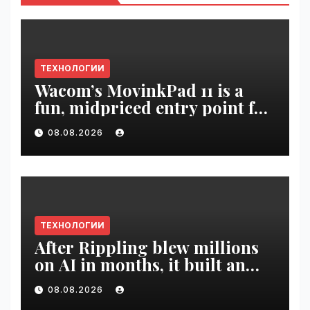
ТЕХНОЛОГИИ
Wacom’s MovinkPad 11 is a
fun, midpriced entry point for
digital artists | VseTime.ru
08.08.2026
ТЕХНОЛОГИИ
After Rippling blew millions
on AI in months, it built an
employee ROI tool |
08.08.2026
VseTime.ru