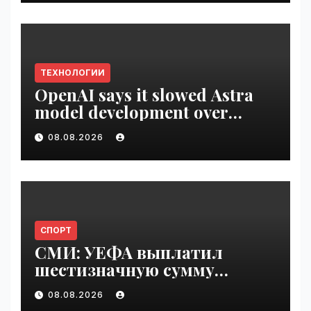
ТЕХНОЛОГИИ
OpenAI says it slowed Astra
model development over
security concerns | VseTime.ru
08.08.2026
СПОРТ
СМИ: УЕФА выплатил
шестизначную сумму
любовнице Инфантино |
08.08.2026
VseTime.ru