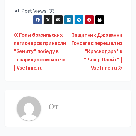
Post Views:
33
Навигация
Голы бразильских
Защитник Джованни
легионеров принесли
Гонсалес перешел из
по
"Зениту" победу в
"Краснодара" в
записям
товарищеском матче
"Ривер Плейт" |
| VseTime.ru
VseTime.ru
От