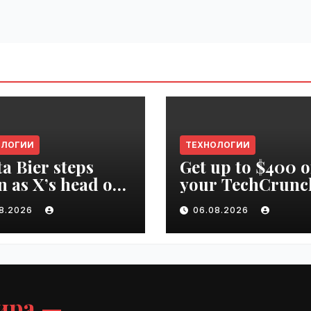
ОЛОГИИ
ТЕХНОЛОГИИ
ta Bier steps
Get up to $400 o
 as X’s head of
your TechCrunc
uct | VseTime.ru
Disrupt 2026 pa
08.2026
06.08.2026
until Friday |
VseTime.ru
ира —