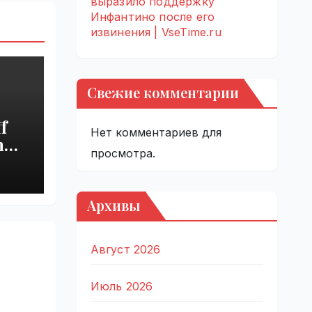
выразило поддержку
Инфантино после его
извинения | VseTime.ru
Свежие комментарии
f
Нет комментариев для
h
просмотра.
s
Архивы
Август 2026
Июль 2026