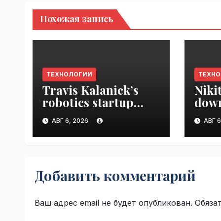
Похожая запись
ТЕХНОЛОГИИ
ТЕХН
Travis Kalanick’s
Niki
robotics startup
down
Atoms taps former
prod
АВГ 6, 2026
АВГ 6
Uber finance chief as
VseT
CFO | VseTime.ru
Добавить комментарий
Ваш адрес email не будет опубликован.
Обяза