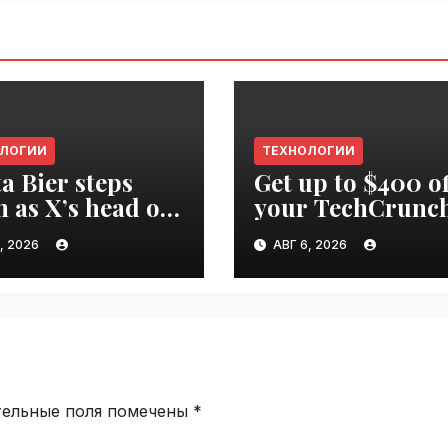
ОЛОГИИ
ТЕХНОЛОГИИ
ta Bier steps
Get up to $400 of
 as X’s head of
your TechCrunc
uct |
Disrupt 2026 pas
, 2026
АВГ 6, 2026
ime.ru
until Friday |
VseTime.ru
тельные поля помечены
*