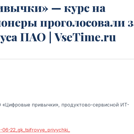
вычки» — курс на
ионеры проголосовали з
уса ПАО | VseTime.ru
 «Цифровые привычки», продуктово-сервисной ИT-
6-06-22_gk_tsifrovye_privychki_