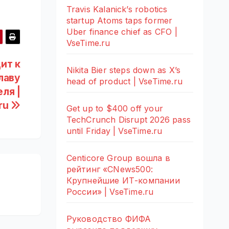
Travis Kalanick’s robotics
startup Atoms taps former
Uber finance chief as CFO |
VseTime.ru
ит к
Nikita Bier steps down as X’s
лаву
head of product | VseTime.ru
ля |
ru
Get up to $400 off your
TechCrunch Disrupt 2026 pass
until Friday | VseTime.ru
Centicore Group вошла в
рейтинг «CNews500:
Крупнейшие ИТ-компании
России» | VseTime.ru
Руководство ФИФА