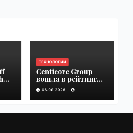
ТЕХНОЛОГИИ
ff
Centicore Group
h
вошла в рейтинг
ss
«CNews500:
06.08.2026
Крупнейшие ИТ-
компании России» |
VseTime.ru