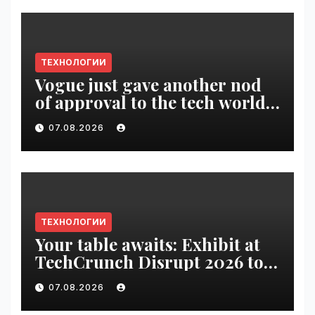
ТЕХНОЛОГИИ
Vogue just gave another nod
of approval to the tech world |
VseTime.ru
07.08.2026
ТЕХНОЛОГИИ
Your table awaits: Exhibit at
TechCrunch Disrupt 2026 to
be seen by thousands |
07.08.2026
VseTime.ru