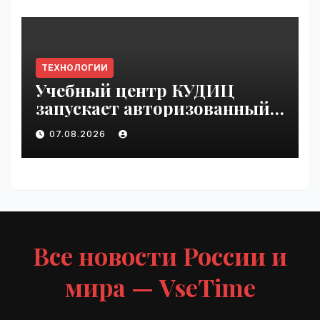
ТЕХНОЛОГИИ
Учебный центр КУДИЦ
запускает авторизованный
курс по
07.08.2026
администрированию Mind
Migrate#guest | VseTime.ru
Все новости России и
мира — VseTime