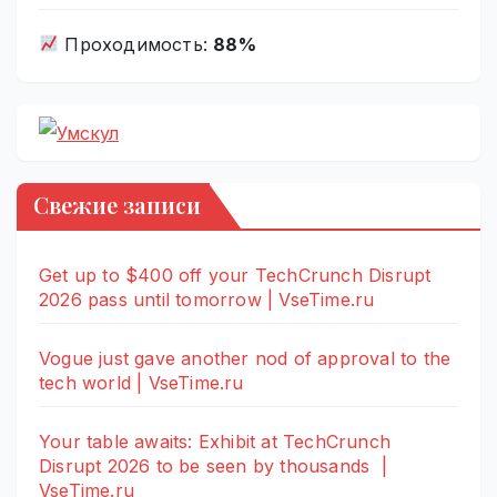
Проходимость:
88%
Свежие записи
Get up to $400 off your TechCrunch Disrupt
2026 pass until tomorrow | VseTime.ru
Vogue just gave another nod of approval to the
tech world | VseTime.ru
Your table awaits: Exhibit at TechCrunch
Disrupt 2026 to be seen by thousands |
VseTime.ru