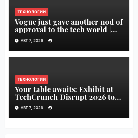
ТЕХНОЛОГИИ
Vogue just gave another nod of
approval to the tech world |
VseTime.ru
АВГ 7, 2026
ТЕХНОЛОГИИ
Your table awaits: Exhibit at
TechCrunch Disrupt 2026 to
be seen by thousands |
АВГ 7, 2026
VseTime.ru