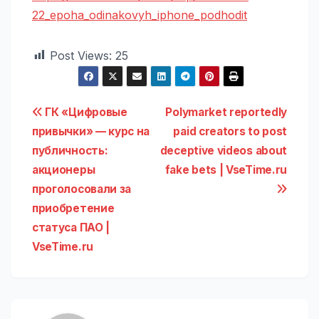
22_epoha_odinakovyh_iphone_podhodit
Post Views:
25
Навигация
ГК «Цифровые
Polymarket reportedly
привычки» — курс на
paid creators to post
по
публичность:
deceptive videos about
записям
акционеры
fake bets | VseTime.ru
проголосовали за
приобретение
статуса ПАО |
VseTime.ru