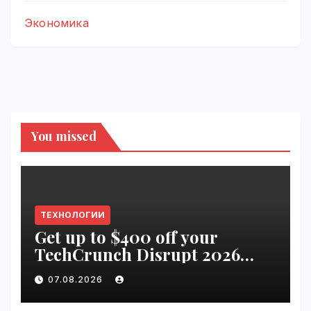
Экономика
You missed
ТЕХНОЛОГИИ
Get up to $400 off your
TechCrunch Disrupt 2026
pass until tomorrow |
07.08.2026
VseTime.ru