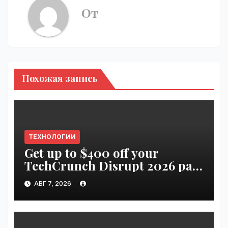
От
Похожая запись
ТЕХНОЛОГИИ
Get up to $400 off your
TechCrunch Disrupt 2026 pass
until tomorrow | VseTime.ru
АВГ 7, 2026