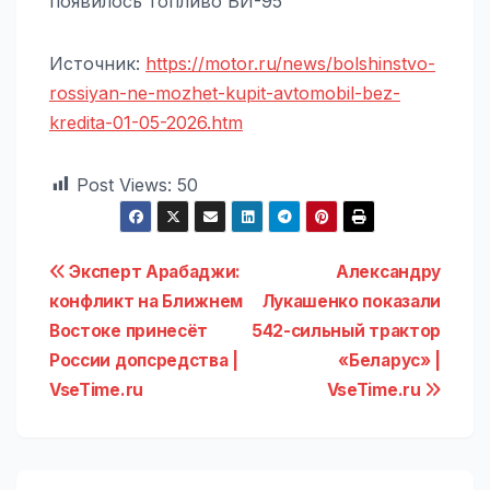
появилось топливо БИ-95
Источник:
https://motor.ru/news/bolshinstvo-
rossiyan-ne-mozhet-kupit-avtomobil-bez-
kredita-01-05-2026.htm
Post Views:
50
Навигация
Эксперт Арабаджи:
Александру
конфликт на Ближнем
Лукашенко показали
по
Востоке принесёт
542-сильный трактор
записям
России допсредства |
«Беларус» |
VseTime.ru
VseTime.ru