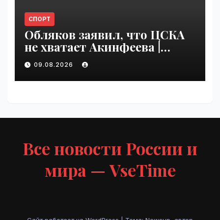
СПОРТ
Обляков заявил, что ЦСКА
не хватает Акинфеева |
VseTime.ru
09.08.2026
Все новости России и
мира — VseTime