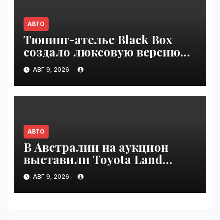
АВТО
Тюнинг-ателье Black Box
создало люксовую версию
Land Cruiser 70 | VseTime.ru
АВГ 9, 2026
АВТО
В Австралии на аукцион
выставили Toyota Land
Cruiser 200, проехавший 1
АВГ 9, 2026
млн км | VseTime.ru