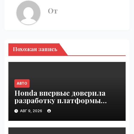
От
Похожая запись
АВТО
Honda впервые доверила
разработку платформы
индийской компании Tata
АВГ 9, 2026
Technologies | VseTime.ru