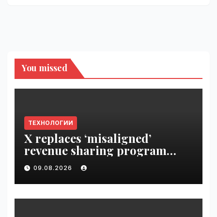
You missed
ТЕХНОЛОГИИ
X replaces ‘misaligned’
revenue sharing program
with Original Content
09.08.2026
Rewards | VseTime.ru