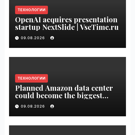
ТЕХНОЛОГИИ
OpenAI acquires presentation
startup NextSlide | VseTime.ru
09.08.2026
ТЕХНОЛОГИИ
Planned Amazon data center
could become the biggest
climate polluter in the U.S. |
09.08.2026
VseTime.ru