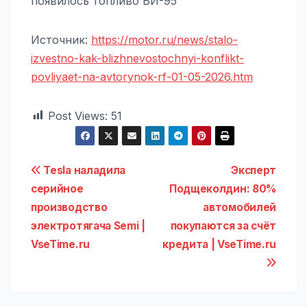
появилось топливо БИ-95
Источник:
https://motor.ru/news/stalo-
izvestno-kak-blizhnevostochnyi-konflikt-
povliyaet-na-avtorynok-rf-01-05-2026.htm
Post Views:
51
Навигация
Tesla наладила
Эксперт
серийное
Подщеколдин: 80%
по
производство
автомобилей
записям
электротягача Semi |
покупаются за счёт
VseTime.ru
кредита | VseTime.ru