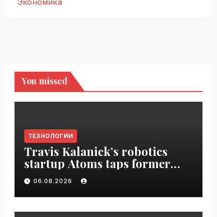
Экономика
You missed
ТЕХНОЛОГИИ
Travis Kalanick’s robotics
startup Atoms taps former
Uber finance chief as CFO |
06.08.2026
VseTime.ru