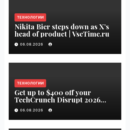
ТЕХНОЛОГИИ
Nikita Bier steps down as X’s
head of product | VseTime.ru
06.08.2026
ТЕХНОЛОГИИ
Get up to $400 off your
TechCrunch Disrupt 2026
pass until Friday | VseTime.ru
06.08.2026