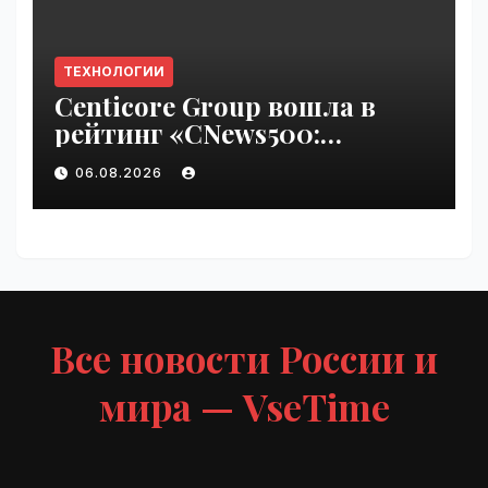
ТЕХНОЛОГИИ
Centicore Group вошла в
рейтинг «CNews500:
Крупнейшие ИТ-компании
06.08.2026
России» | VseTime.ru
Все новости России и
мира — VseTime