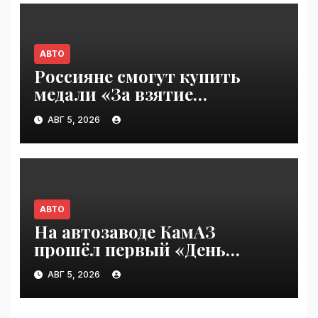
АВТО
Россияне смогут купить
медали «За взятие
бензоколонки 2026» |
АВГ 5, 2026
VseTime.ru
АВТО
На автозаводе КамАЗ
прошёл первый «День
шаурмы» | VseTime.ru
АВГ 5, 2026