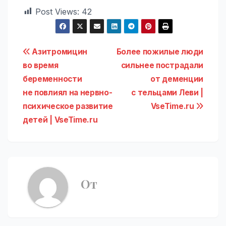
Post Views:
42
Навигация
Азитромицин
Более пожилые люди
во время
сильнее пострадали
по
беременности
от деменции
записям
не повлиял на нервно-
с тельцами Леви |
психическое развитие
VseTime.ru
детей | VseTime.ru
От