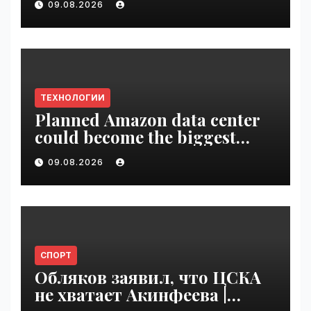
09.08.2026
ТЕХНОЛОГИИ
Planned Amazon data center
could become the biggest
climate polluter in the U.S. |
09.08.2026
VseTime.ru
СПОРТ
Обляков заявил, что ЦСКА
не хватает Акинфеева |