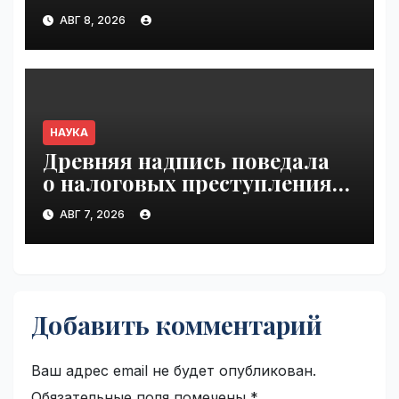
ранее механизму | VseTime.ru
АВГ 8, 2026
НАУКА
Древняя надпись поведала
о налоговых преступлениях |
VseTime.ru
АВГ 7, 2026
Добавить комментарий
Ваш адрес email не будет опубликован.
Обязательные поля помечены
*