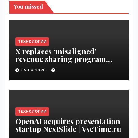
You missed
ТЕХНОЛОГИИ
X replaces ‘misaligned’
revenue sharing program
with Original Content
09.08.2026
Rewards | VseTime.ru
ТЕХНОЛОГИИ
OpenAI acquires presentation
startup NextSlide | VseTime.ru