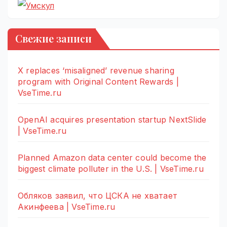
Свежие записи
X replaces ‘misaligned’ revenue sharing
program with Original Content Rewards |
VseTime.ru
OpenAI acquires presentation startup NextSlide
| VseTime.ru
Planned Amazon data center could become the
biggest climate polluter in the U.S. | VseTime.ru
Обляков заявил, что ЦСКА не хватает
Акинфеева | VseTime.ru