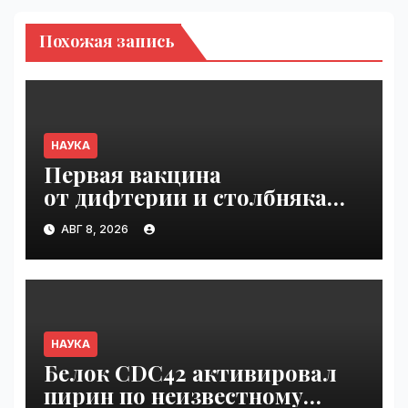
Похожая запись
НАУКА
Первая вакцина
от дифтерии и столбняка
с хранением без
АВГ 8, 2026
холодильника прошла
первую фазу испытаний |
VseTime.ru
НАУКА
Белок CDC42 активировал
пирин по неизвестному