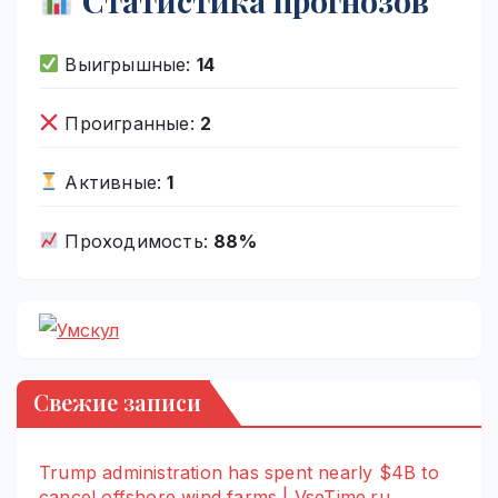
Статистика прогнозов
Выигрышные:
14
Проигранные:
2
Активные:
1
Проходимость:
88%
Свежие записи
Trump administration has spent nearly $4B to
cancel offshore wind farms | VseTime.ru