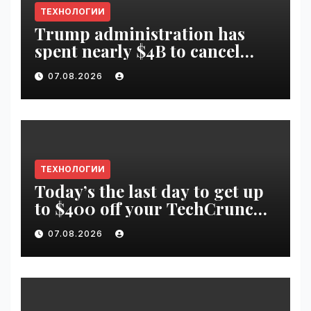
ТЕХНОЛОГИИ
Trump administration has
spent nearly $4B to cancel
offshore wind farms |
07.08.2026
VseTime.ru
ТЕХНОЛОГИИ
Today’s the last day to get up
to $400 off your TechCrunch
Disrupt 2026 ticket |
07.08.2026
VseTime.ru