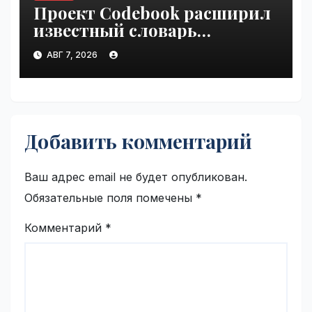
Проект Codebook расширил
известный словарь
связывания белков с ДНК
АВГ 7, 2026
на 15 процентов | VseTime.ru
Добавить комментарий
Ваш адрес email не будет опубликован.
Обязательные поля помечены
*
Комментарий
*