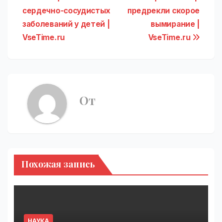
по
сердечно-сосудистых
предрекли скорое
записям
заболеваний у детей |
вымирание |
VseTime.ru
VseTime.ru
От
Похожая запись
НАУКА