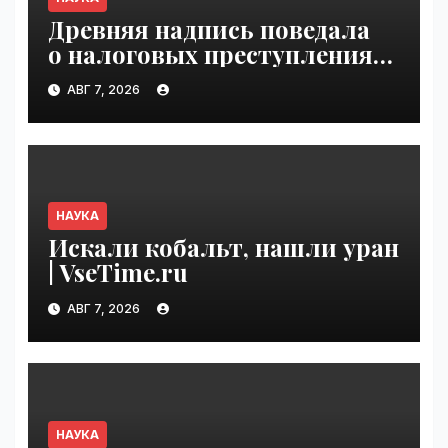
Древняя надпись поведала
о налоговых преступлениях |
VseTime.ru
АВГ 7, 2026
НАУКА
Искали кобальт, нашли уран
| VseTime.ru
АВГ 7, 2026
НАУКА