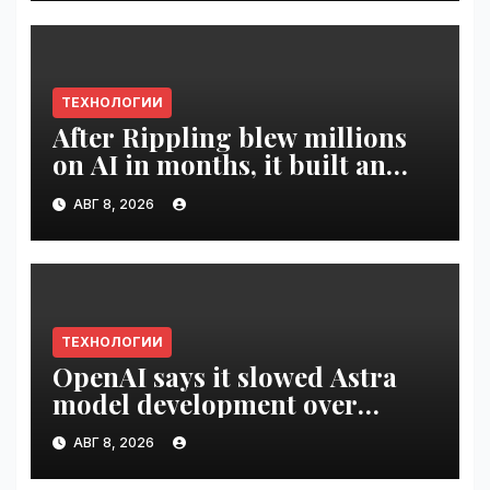
ТЕХНОЛОГИИ
After Rippling blew millions
on AI in months, it built an
employee ROI tool |
АВГ 8, 2026
VseTime.ru
ТЕХНОЛОГИИ
OpenAI says it slowed Astra
model development over
security concerns | VseTime.ru
АВГ 8, 2026