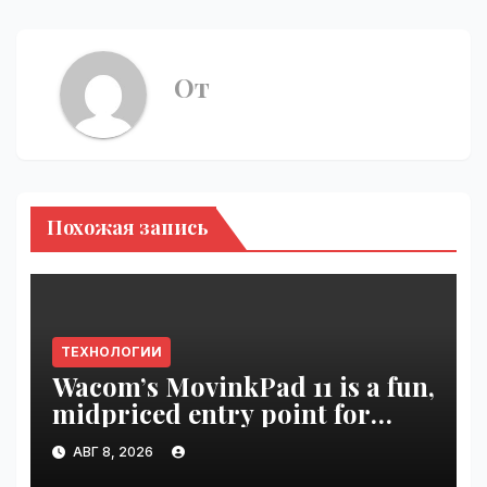
От
Похожая запись
ТЕХНОЛОГИИ
Wacom’s MovinkPad 11 is a fun,
midpriced entry point for
digital artists | VseTime.ru
АВГ 8, 2026