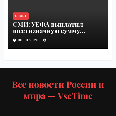
СПОРТ
СМИ: УЕФА выплатил
шестизначную сумму
любовнице Инфантино |
08.08.2026
VseTime.ru
Все новости России и
мира — VseTime