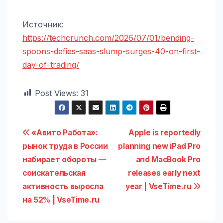
Источник:
https://techcrunch.com/2026/07/01/bending-
spoons-defies-saas-slump-surges-40-on-first-
day-of-trading/
Post Views:
31
Навигация
«Авито Работа»:
Apple is reportedly
рынок труда в России
planning new iPad Pro
по
набирает обороты —
and MacBook Pro
записям
соискательская
releases early next
активность выросла
year | VseTime.ru
на 52% | VseTime.ru