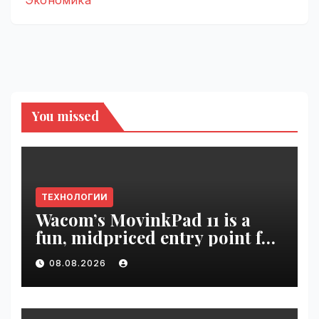
You missed
ТЕХНОЛОГИИ
Wacom’s MovinkPad 11 is a
fun, midpriced entry point for
digital artists | VseTime.ru
08.08.2026