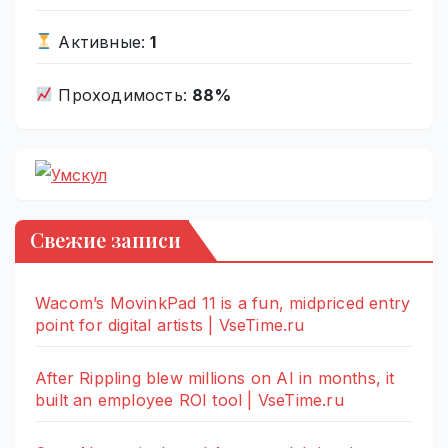
Активные:
1
Проходимость:
88%
Свежие записи
Wacom’s MovinkPad 11 is a fun, midpriced entry
point for digital artists | VseTime.ru
After Rippling blew millions on AI in months, it
built an employee ROI tool | VseTime.ru