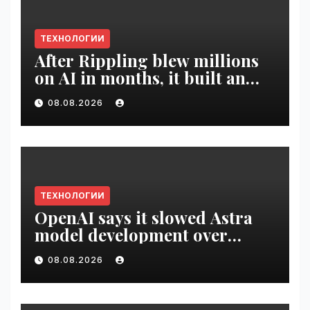
ТЕХНОЛОГИИ
After Rippling blew millions
on AI in months, it built an
employee ROI tool |
08.08.2026
VseTime.ru
ТЕХНОЛОГИИ
OpenAI says it slowed Astra
model development over
security concerns | VseTime.ru
08.08.2026