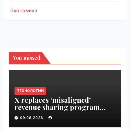
Экономика
You missed
ТЕХНОЛОГИИ
X replaces ‘misaligned’
revenue sharing program
with Original Content
09.08.2026
Rewards | VseTime.ru