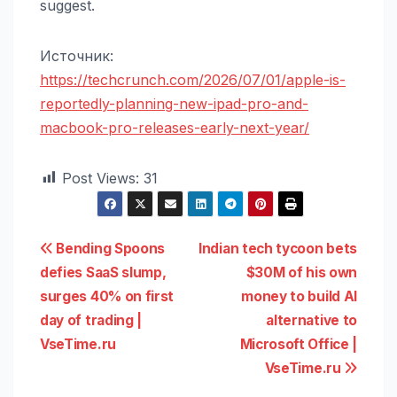
suggest.
Источник:
https://techcrunch.com/2026/07/01/apple-is-
reportedly-planning-new-ipad-pro-and-
macbook-pro-releases-early-next-year/
Post Views:
31
Навигация
Bending Spoons
Indian tech tycoon bets
defies SaaS slump,
$30M of his own
по
surges 40% on first
money to build AI
записям
day of trading |
alternative to
VseTime.ru
Microsoft Office |
VseTime.ru