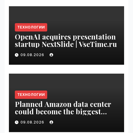
ТЕХНОЛОГИИ
OpenAI acquires presentation
startup NextSlide | VseTime.ru
09.08.2026
ТЕХНОЛОГИИ
Planned Amazon data center
could become the biggest
climate polluter in the U.S. |
09.08.2026
VseTime.ru