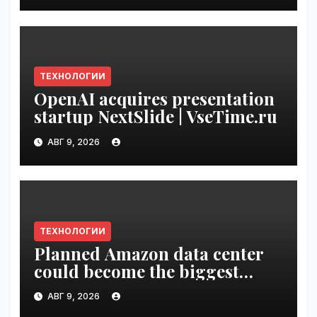
ТЕХНОЛОГИИ
OpenAI acquires presentation
startup NextSlide | VseTime.ru
АВГ 9, 2026
ТЕХНОЛОГИИ
Planned Amazon data center
could become the biggest
climate polluter in the U.S. |
АВГ 9, 2026
VseTime.ru