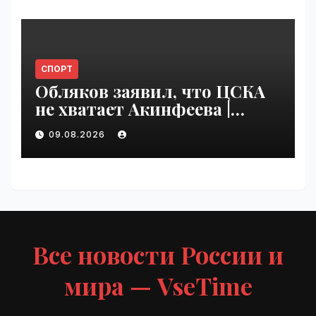
СПОРТ
Обляков заявил, что ЦСКА
не хватает Акинфеева |
VseTime.ru
09.08.2026
Все новости России и
мира — VseTime