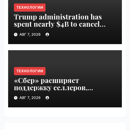
ТЕХНОЛОГИИ
Trump administration has
spent nearly $4B to cancel
offshore wind farms |
АВГ 7, 2026
VseTime.ru
ТЕХНОЛОГИИ
«Сбер» расширяет
поддержку селлеров,
пострадавших от
АВГ 7, 2026
инцидентов на складах
Wildberries | VseTime.ru