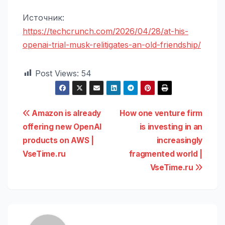
Источник:
https://techcrunch.com/2026/04/28/at-his-
openai-trial-musk-relitigates-an-old-friendship/
Post Views:
54
Навигация
Amazon is already
How one venture firm
offering new OpenAI
is investing in an
по
products on AWS |
increasingly
записям
VseTime.ru
fragmented world |
VseTime.ru