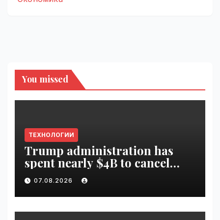
You missed
ТЕХНОЛОГИИ
Trump administration has
spent nearly $4B to cancel
offshore wind farms |
07.08.2026
VseTime.ru