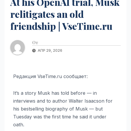
At his OpenAI trial, Musk
relitigates an old
friendship | VseTime.ru
От
АПР 29, 2026
Редакция VseTime.ru сообщает:
It’s a story Musk has told before — in
interviews and to author Walter Isaacson for
his bestselling biography of Musk — but
Tuesday was the first time he said it under
oath.