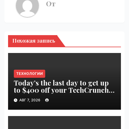
От
Похожая запись
ТЕХНОЛОГИИ
Today’s the last day to get up
to $400 off your TechCrunch
Disrupt 2026 ticket |
АВГ 7, 2026
VseTime.ru