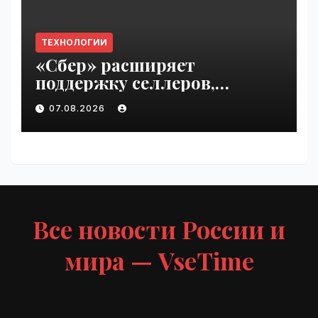
ТЕХНОЛОГИИ
«Сбер» расширяет
поддержку селлеров,
пострадавших от
07.08.2026
инцидентов на складах
Wildberries | VseTime.ru
Все новости России и
мира — VseTime