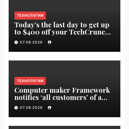
ТЕХНОЛОГИИ
Today’s the last day to get up
to $400 off your TechCrunch
Disrupt 2026 ticket |
07.08.2026
VseTime.ru
ТЕХНОЛОГИИ
Computer maker Framework
notifies ‘all customers’ of a
data breach | VseTime.ru
07.08.2026