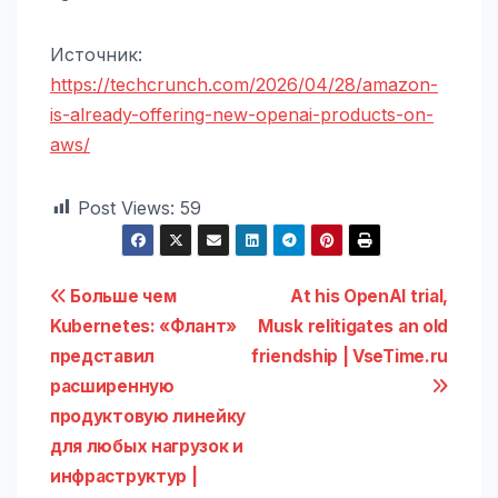
Источник:
https://techcrunch.com/2026/04/28/amazon-
is-already-offering-new-openai-products-on-
aws/
Post Views:
59
Навигация
Больше чем
At his OpenAI trial,
Kubernetes: «Флант»
Musk relitigates an old
по
представил
friendship | VseTime.ru
записям
расширенную
продуктовую линейку
для любых нагрузок и
инфраструктур |