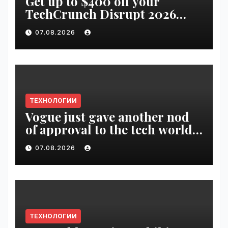
Get up to $400 off your
TechCrunch Disrupt 2026
pass until tomorrow |
07.08.2026
VseTime.ru
ТЕХНОЛОГИИ
Vogue just gave another nod
of approval to the tech world |
VseTime.ru
07.08.2026
ТЕХНОЛОГИИ