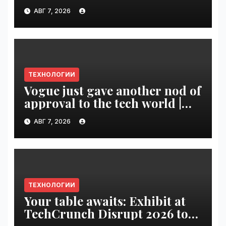
until tomorrow | VseTime.ru
АВГ 7, 2026
ТЕХНОЛОГИИ
Vogue just gave another nod of
approval to the tech world |
VseTime.ru
АВГ 7, 2026
ТЕХНОЛОГИИ
Your table awaits: Exhibit at
TechCrunch Disrupt 2026 to
be seen by thousands |