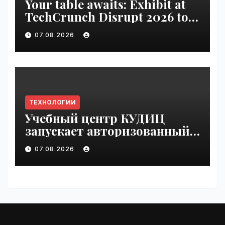
Your table awaits: Exhibit at
TechCrunch Disrupt 2026 to
be seen by thousands |
07.08.2026
VseTime.ru
ТЕХНОЛОГИИ
Учебный центр КУДИЦ
запускает авторизованный
курс по
07.08.2026
администрированию Mind
Migrate#guest | VseTime.ru