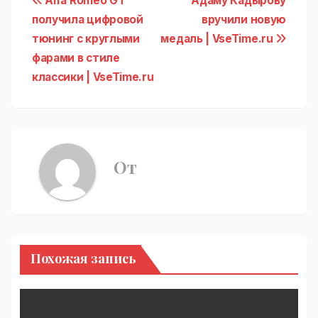
Навигация
Alfa Romeo GT
Адаму Кадырову
получила цифровой
вручили новую
по
тюнинг с круглыми
медаль | VseTime.ru
записям
фарами в стиле
классики | VseTime.ru
От
Похожая запись