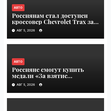
АВТО
Россиянам стал доступен
кроссовер Chevrolet Trax за
1,6 млн рублей | VseTime.ru
АВГ 5, 2026
АВТО
Россияне смогут купить
медали «За взятие
бензоколонки 2026» |
АВГ 5, 2026
VseTime.ru