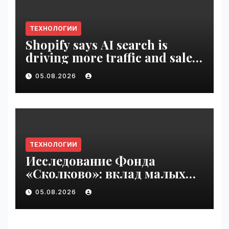
ТЕХНОЛОГИИ
Shopify says AI search is
driving more traffic and sales,
not replacing Google |
05.08.2026
VseTime.ru
ТЕХНОЛОГИИ
Исследование Фонда
«Сколково»: вклад малых
технологических компаний
05.08.2026
в добавленную стоимость
высокотеха вырос вдвое за
два года | VseTime.ru