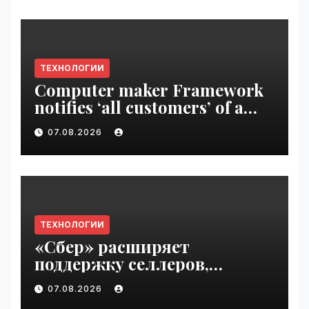
ТЕХНОЛОГИИ
Computer maker Framework
notifies ‘all customers’ of a
data breach | VseTime.ru
07.08.2026
ТЕХНОЛОГИИ
«Сбер» расширяет
поддержку селлеров,
пострадавших от
07.08.2026
инцидентов на складах