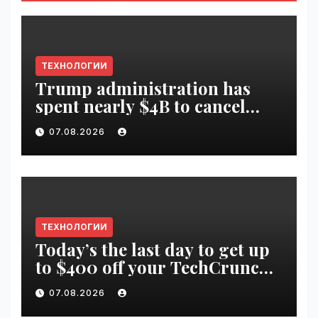
ТЕХНОЛОГИИ
Trump administration has
spent nearly $4B to cancel
offshore wind farms |
07.08.2026
VseTime.ru
ТЕХНОЛОГИИ
Today’s the last day to get up
to $400 off your TechCrunch
Disrupt 2026 ticket |
07.08.2026
VseTime.ru