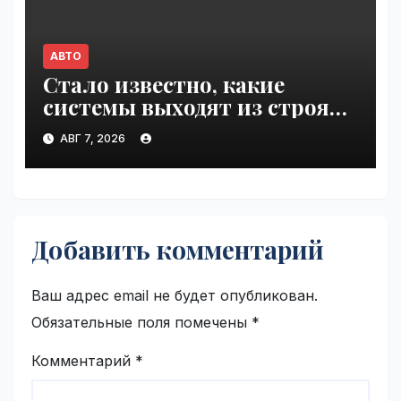
АВТО
Стало известно, какие
системы выходят из строя
при 100°C под капотом |
АВГ 7, 2026
VseTime.ru
Добавить комментарий
Ваш адрес email не будет опубликован.
Обязательные поля помечены
*
Комментарий
*