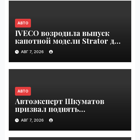
АВТО
IVECO возродила выпуск
капотной модели Strator для
Европы | VseTime.ru
АВГ 7, 2026
АВТО
Автоэксперт Шкуматов
призвал поднять
разрешённую скорость на
АВГ 7, 2026
дорогах России | VseTime.ru