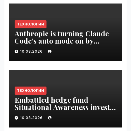
ТЕХНОЛОГИИ
Anthropic is turning Claude
Code’s auto mode on by
default | VseTime.ru
10.08.2026
ТЕХНОЛОГИИ
Embattled hedge fund
Situational Awareness invests
$400M in chip startup Source
10.08.2026
Foundry | VseTime.ru