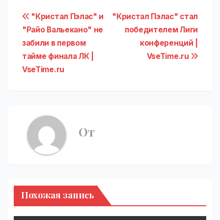
Навигация
"Кристал Пэлас" и
"Кристал Пэлас" стал
"Райо Вальекано" не
победителем Лиги
по
забили в первом
конференций |
записям
тайме финала ЛК |
VseTime.ru
VseTime.ru
От
Похожая запись