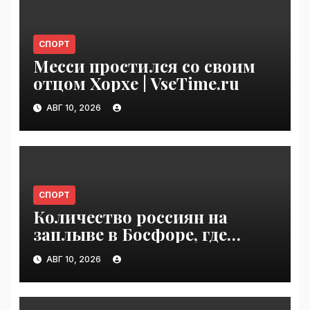
СПОРТ
Месси простился со своим
отцом Хорхе | VseTime.ru
АВГ 10, 2026
СПОРТ
Количество россиян на
заплыве в Босфоре, где
погиб Свечников, резко
АВГ 10, 2026
упало | VseTime.ru