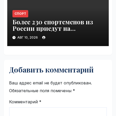
СПОРТ
Более 230 спортсменов из
России приедут на
Всемирные игры кочевников
АВГ 10, 2026
| VseTime.ru
Добавить комментарий
Ваш адрес email не будет опубликован.
Обязательные поля помечены
*
Комментарий
*