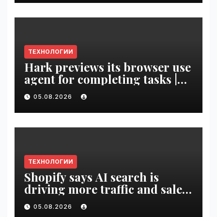
ТЕХНОЛОГИИ
Hark previews its browser use
agent for completing tasks |
VseTime.ru
05.08.2026
ТЕХНОЛОГИИ
Shopify says AI search is
driving more traffic and sales,
not replacing Google |
05.08.2026
VseTime.ru