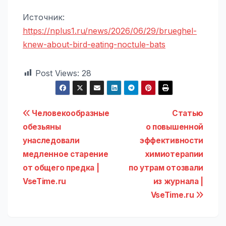
Источник:
https://nplus1.ru/news/2026/06/29/brueghel-
knew-about-bird-eating-noctule-bats
Post Views:
28
Навигация
Человекообразные
Статью
обезьяны
о повышенной
по
унаследовали
эффективности
записям
медленное старение
химиотерапии
от общего предка |
по утрам отозвали
VseTime.ru
из журнала |
VseTime.ru