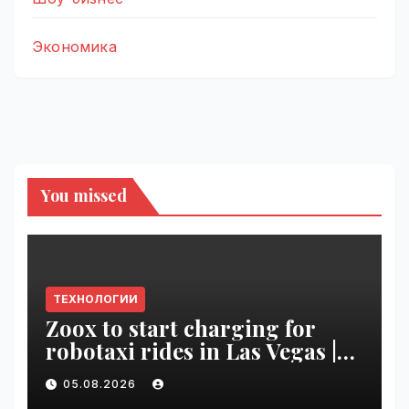
Экономика
You missed
ТЕХНОЛОГИИ
Zoox to start charging for
robotaxi rides in Las Vegas |
VseTime.ru
05.08.2026