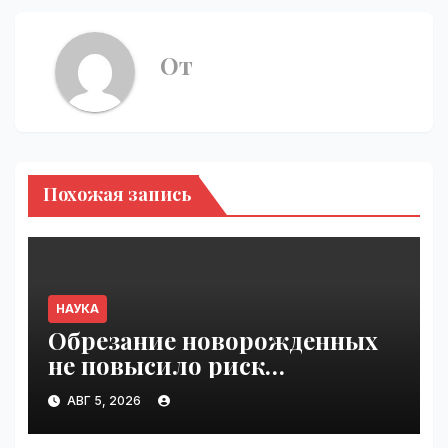
От
Похожая запись
НАУКА
Обрезание новорожденных
не повысило риск
расстройств аутистического
АВГ 5, 2026
спектра | VseTime.ru