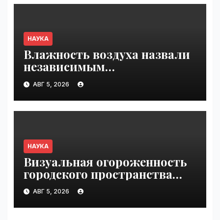
НАУКА
Влажность воздуха назвали
независимым
физиологическим
АВГ 5, 2026
стрессором в сауне |
VseTime.ru
НАУКА
Визуальная огороженность
городского пространства
благотворно сказалась
АВГ 5, 2026
на сне | VseTime.ru