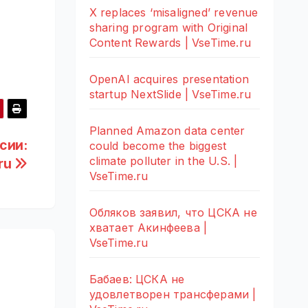
X replaces ‘misaligned’ revenue
sharing program with Original
Content Rewards | VseTime.ru
OpenAI acquires presentation
startup NextSlide | VseTime.ru
Planned Amazon data center
сии:
could become the biggest
climate polluter in the U.S. |
ru
VseTime.ru
Обляков заявил, что ЦСКА не
хватает Акинфеева |
VseTime.ru
Бабаев: ЦСКА не
удовлетворен трансферами |