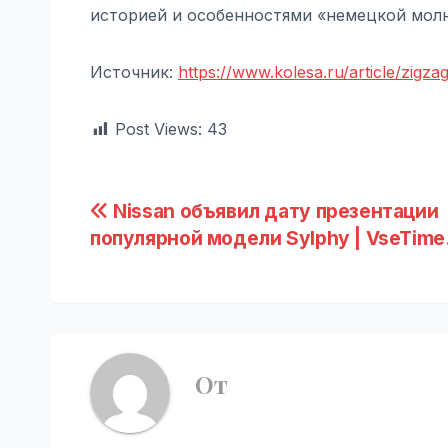
историей и особенностями «немецкой молн
Источник:
https://www.kolesa.ru/article/zigza
Post Views:
43
Навигация
Nissan объявил дату презентации
популярной модели Sylphy | VseTime
по
записям
От