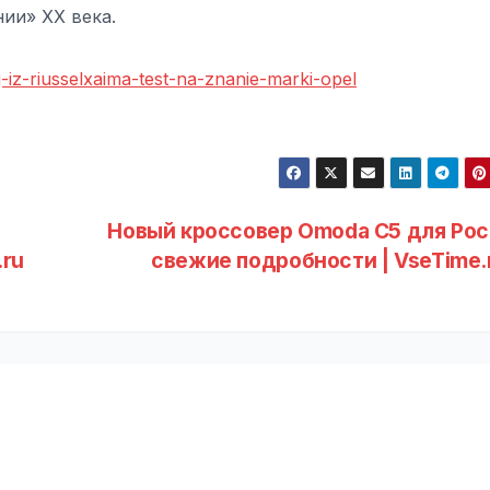
ии» ХХ века.
g-iz-riusselxaima-test-na-znanie-marki-opel
Новый кроссовер Omoda C5 для Рос
.ru
свежие подробности | VseTime.