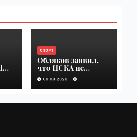
СПОРТ
n
Обляков заявил,
d
что ЦСКА не
est
хватает Акинфеева
09.08.2026
 in
| VseTime.ru
e.ru