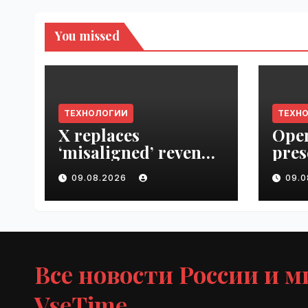
You missed
ТЕХНОЛОГИИ
ТЕХН
X replaces
Open
‘misaligned’ revenue
pres
sharing program
Next
09.08.2026
09.
with Original
VseT
Content Rewards |
VseTime.ru
Все новости России и м
VseTime