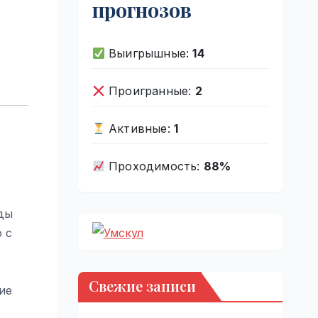
прогнозов
Выигрышные:
14
Проигранные:
2
Активные:
1
Проходимость:
88%
оды
 с
Свежие записи
ие