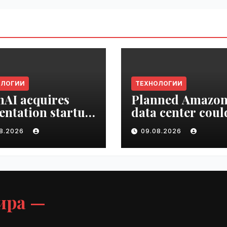
ОЛОГИИ
ТЕХНОЛОГИИ
AI acquires
Planned Amazo
entation startup
data center coul
Slide |
become the bigg
08.2026
09.08.2026
ime.ru
climate polluter
the U.S. | VseTim
ира —