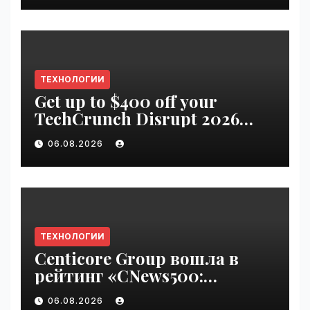
ТЕХНОЛОГИИ
Get up to $400 off your
TechCrunch Disrupt 2026
pass until Friday | VseTime.ru
06.08.2026
ТЕХНОЛОГИИ
Centicore Group вошла в
рейтинг «CNews500:
Крупнейшие ИТ-компании
06.08.2026