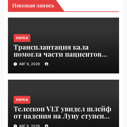
Похожая запись
НАУКА
Трансплантация кала
помогла части пациентов
с пищевой аллергией |
АВГ 6, 2026
VseTime.ru
НАУКА
Телескоп VLT увидел шлейф
от падения на Луну ступени
ракеты Falcon 9 | VseTime.ru
АВГ 6, 2026