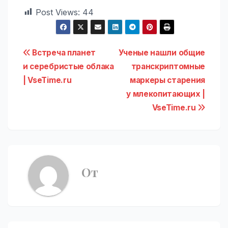
Post Views:
44
Навигация
Встреча планет
Ученые нашли общие
и серебристые облака
транскриптомные
по
| VseTime.ru
маркеры старения
записям
у млекопитающих |
VseTime.ru
От