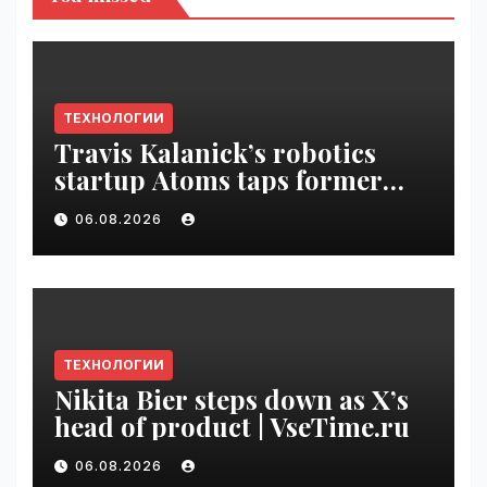
ТЕХНОЛОГИИ
Travis Kalanick’s robotics
startup Atoms taps former
Uber finance chief as CFO |
06.08.2026
VseTime.ru
ТЕХНОЛОГИИ
Nikita Bier steps down as X’s
head of product | VseTime.ru
06.08.2026