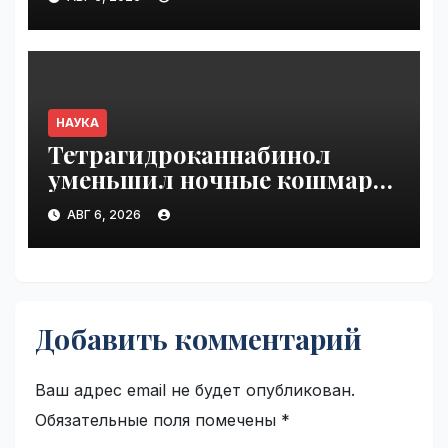
НАУКА
Тетрагидроканнабинол
уменьшил ночные кошмары
при ПТСР | VseTime.ru
АВГ 6, 2026
Добавить комментарий
Ваш адрес email не будет опубликован.
Обязательные поля помечены
*