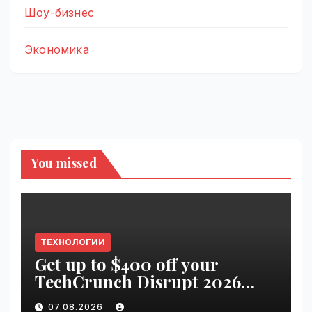
Шоу-бизнес
Экономика
You missed
ТЕХНОЛОГИИ
Get up to $400 off your
TechCrunch Disrupt 2026
pass until tomorrow |
07.08.2026