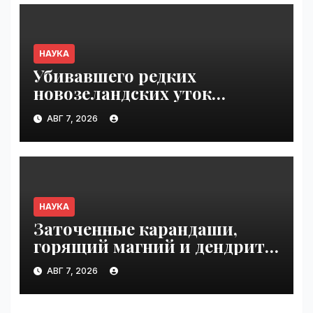
VseTime.ru
НАУКА
Убивавшего редких
новозеландских уток
одичавшего кота поймали
АВГ 7, 2026
после трех лет поисков |
VseTime.ru
НАУКА
Заточенные карандаши,
горящий магний и дендриты
серебра | VseTime.ru
АВГ 7, 2026