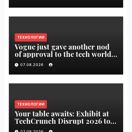
VseTime.ru
ТЕХНОЛОГИИ
Vogue just gave another nod
of approval to the tech world |
VseTime.ru
07.08.2026
ТЕХНОЛОГИИ
Your table awaits: Exhibit at
TechCrunch Disrupt 2026 to
be seen by thousands |
07.08.2026