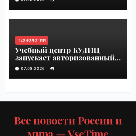
VseTime.ru
ТЕХНОЛОГИИ
Учебный центр КУДИЦ
запускает авторизованный
курс по
07.08.2026
администрированию Mind
Migrate#guest | VseTime.ru
Все новости России и
мира — VseTime