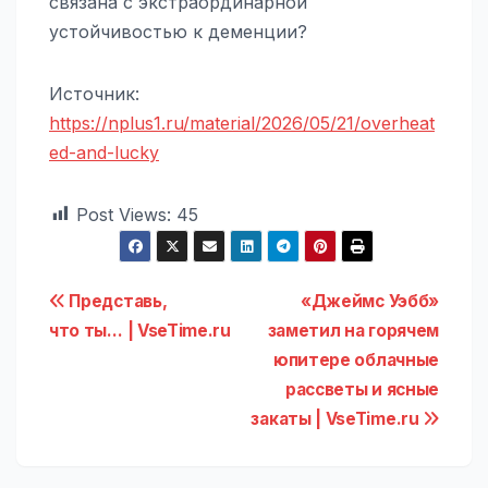
связана с экстраординарной
устойчивостью к деменции?
Источник:
https://nplus1.ru/material/2026/05/21/overheat
ed-and-lucky
Post Views:
45
Навигация
Представь,
«Джеймс Уэбб»
что ты… | VseTime.ru
заметил на горячем
по
юпитере облачные
записям
рассветы и ясные
закаты | VseTime.ru