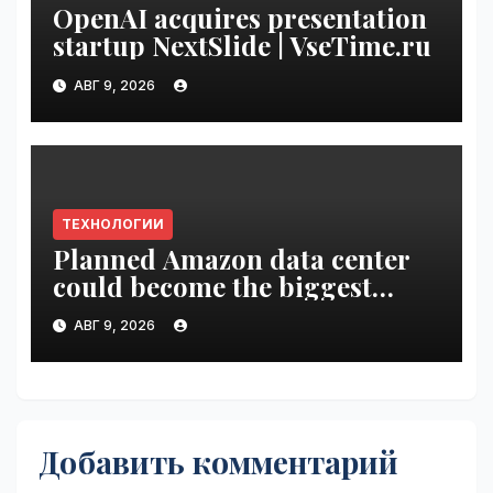
OpenAI acquires presentation
startup NextSlide | VseTime.ru
АВГ 9, 2026
ТЕХНОЛОГИИ
Planned Amazon data center
could become the biggest
climate polluter in the U.S. |
АВГ 9, 2026
VseTime.ru
Добавить комментарий