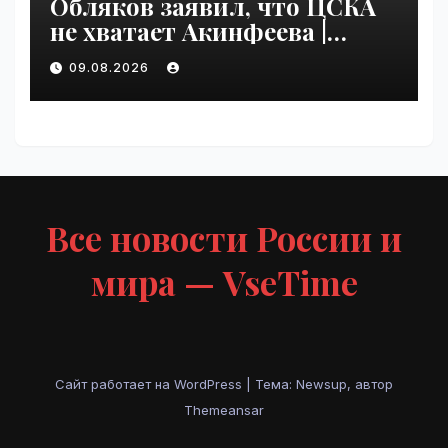
Обляков заявил, что ЦСКА
не хватает Акинфеева |
VseTime.ru
09.08.2026
Все новости России и
мира — VseTime
Сайт работает на WordPress
|
Тема: Newsup, автор
Themeansar