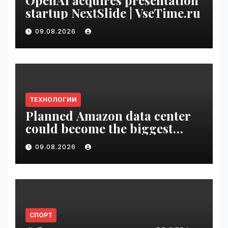
OpenAI acquires presentation
startup NextSlide | VseTime.ru
09.08.2026
ТЕХНОЛОГИИ
Planned Amazon data center
could become the biggest
climate polluter in the U.S. |
09.08.2026
VseTime.ru
СПОРТ