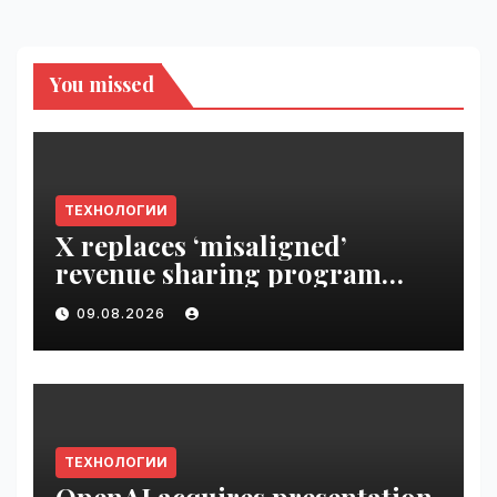
You missed
ТЕХНОЛОГИИ
X replaces ‘misaligned’
revenue sharing program
with Original Content
09.08.2026
Rewards | VseTime.ru
ТЕХНОЛОГИИ