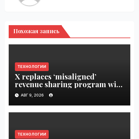
Похожая запись
ТЕХНОЛОГИИ
X replaces ‘misaligned’
revenue sharing program with
Original Content Rewards |
АВГ 9, 2026
VseTime.ru
ТЕХНОЛОГИИ