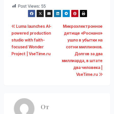
Post Views:
55
Навигация
Luma launches AI-
Микроэлектронное
powered production
детище «Роснано»
по
studio with faith-
ушло в убытки на
записям
focused Wonder
сотни миллионов.
Project | VseTime.ru
Долгов за два
миллиарда, в штате
два человека |
VseTime.ru
От