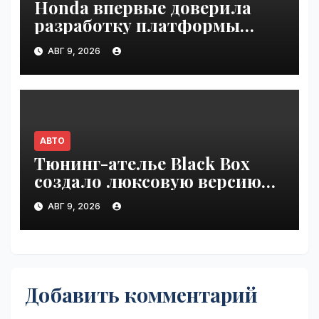
Honda впервые доверила
разработку платформы
индийской компании Tata
АВГ 9, 2026
Technologies | VseTime.ru
АВТО
Тюнинг-ателье Black Box
создало люксовую версию
Land Cruiser 70 | VseTime.ru
АВГ 9, 2026
Добавить комментарий