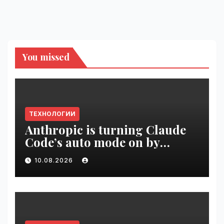
You missed
ТЕХНОЛОГИИ
Anthropic is turning Claude
Code’s auto mode on by
default | VseTime.ru
10.08.2026