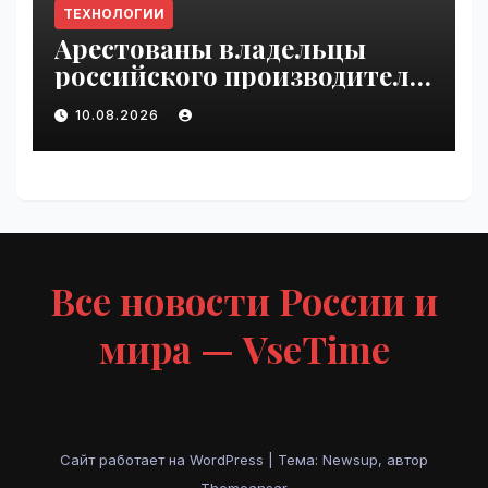
ТЕХНОЛОГИИ
Арестованы владельцы
российского производителя
БПЛА | VseTime.ru
10.08.2026
Все новости России и
мира — VseTime
Сайт работает на WordPress
|
Тема: Newsup, автор