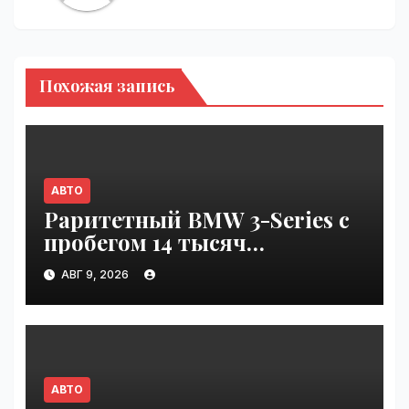
Похожая запись
АВТО
Раритетный BMW 3-Series с
пробегом 14 тысяч
километров и креслами
АВГ 9, 2026
Recaro выставили на
аукцион в США | VseTime.ru
АВТО