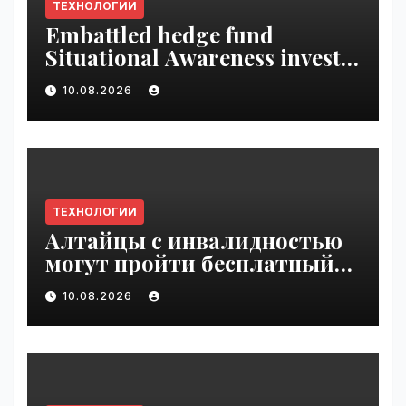
ТЕХНОЛОГИИ
Embattled hedge fund
Situational Awareness invests
$400M in chip startup Source
10.08.2026
Foundry | VseTime.ru
ТЕХНОЛОГИИ
Алтайцы с инвалидностью
могут пройти бесплатный
обучающий курс по ИИ |
10.08.2026
VseTime.ru