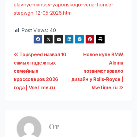
glavnye-minusy-yaponskogo-vena-honda-
stepwgn-12-05-2026.htm
Post Views:
40
Навигация
Topspeed назвал 10
Новое купе BMW
самых надежных
Alpina
по
семейных
позаимствовало
записям
кроссоверов 2026
дизайн у Rolls-Royce |
года | VseTime.ru
VseTime.ru
От