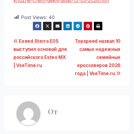
khuzhe-chem-geely-atlas-12-05-2026.htm
Post Views:
40
Навигация
Exeed Sterra E05
Topspeed назвал 10
выступил основой для
самых надежных
по
российского Esteo MX
семейных
записям
| VseTime.ru
кроссоверов 2026
года | VseTime.ru
От