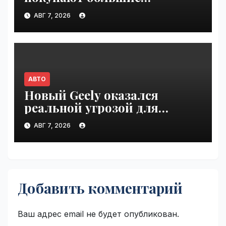
внедорожники, чем
АВГ 7, 2026
молодёжь | VseTime.ru
АВТО
Новый Geely оказался
реальной угрозой для
Volkswagen Polo в Германии |
АВГ 7, 2026
VseTime.ru
Добавить комментарий
Ваш адрес email не будет опубликован.