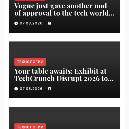
Vogue just gave another nod
of approval to the tech world |
VseTime.ru
07.08.2026
ТЕХНОЛОГИИ
Your table awaits: Exhibit at
TechCrunch Disrupt 2026 to
be seen by thousands |
07.08.2026
VseTime.ru
ТЕХНОЛОГИИ