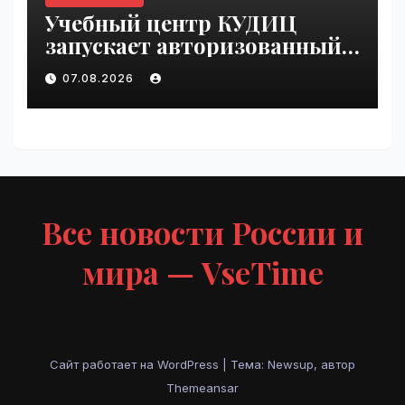
Учебный центр КУДИЦ
запускает авторизованный
курс по
07.08.2026
администрированию Mind
Migrate#guest | VseTime.ru
Все новости России и
мира — VseTime
Сайт работает на WordPress
|
Тема: Newsup, автор
Themeansar