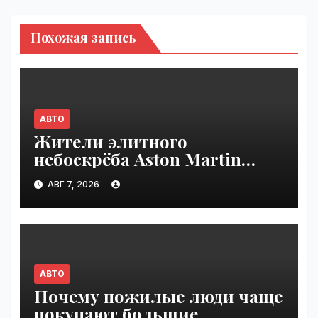
Похожая запись
АВТО
Жители элитного
небоскрёба Aston Martin
пожаловались на трещины
АВГ 7, 2026
в стенах | VseTime.ru
АВТО
Почему пожилые люди чаще
покупают большие