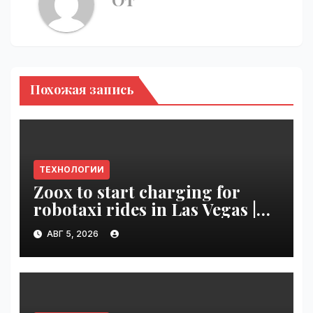
Похожая запись
ТЕХНОЛОГИИ
Zoox to start charging for
robotaxi rides in Las Vegas |
VseTime.ru
АВГ 5, 2026