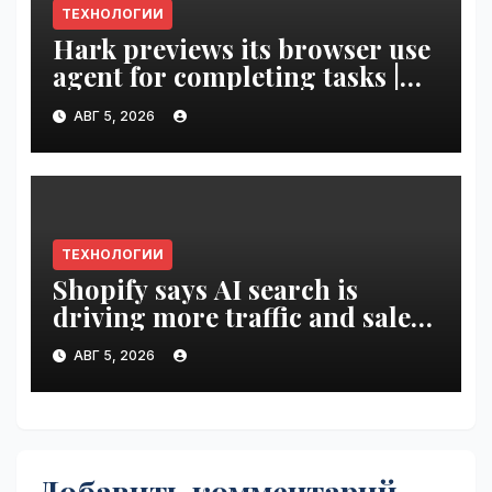
ТЕХНОЛОГИИ
Hark previews its browser use
agent for completing tasks |
VseTime.ru
АВГ 5, 2026
ТЕХНОЛОГИИ
Shopify says AI search is
driving more traffic and sales,
not replacing Google |
АВГ 5, 2026
VseTime.ru
Добавить комментарий