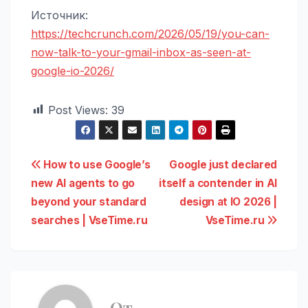
Источник:
https://techcrunch.com/2026/05/19/you-can-
now-talk-to-your-gmail-inbox-as-seen-at-
google-io-2026/
Post Views:
39
Навигация
How to use Google’s
Google just declared
new AI agents to go
itself a contender in AI
по
beyond your standard
design at IO 2026 |
записям
searches | VseTime.ru
VseTime.ru
От