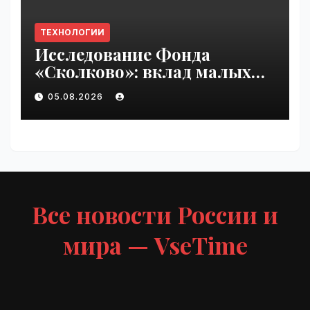
ТЕХНОЛОГИИ
Исследование Фонда
«Сколково»: вклад малых
технологических компаний
05.08.2026
в добавленную стоимость
высокотеха вырос вдвое за
два года | VseTime.ru
Все новости России и
мира — VseTime