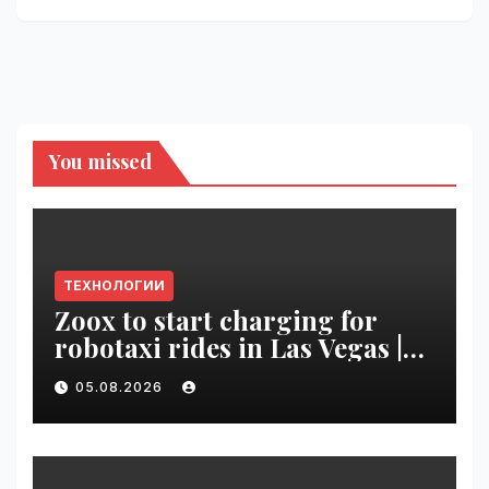
You missed
ТЕХНОЛОГИИ
Zoox to start charging for
robotaxi rides in Las Vegas |
VseTime.ru
05.08.2026