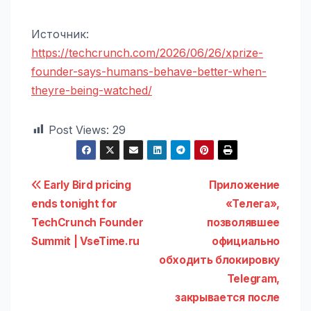
Источник:
https://techcrunch.com/2026/06/26/xprize-
founder-says-humans-behave-better-when-
theyre-being-watched/
Post Views:
29
Навигация
Early Bird pricing
Приложение
ends tonight for
«Телега»,
по
TechCrunch Founder
позволявшее
записям
Summit | VseTime.ru
официально
обходить блокировку
Telegram,
закрывается после