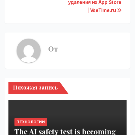
удаления из App Store
| VseTime.ru
От
Похожая запись
ТЕХНОЛОГИИ
The AI safety test is becoming