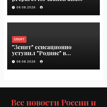
Uber’s AV empire | VseTime.ru
09.08.2026
СПОРТ
"Зенит" сенсационно
уступил "Родине" в
Петербурге | VseTime.ru
09.08.2026
Все новости России и