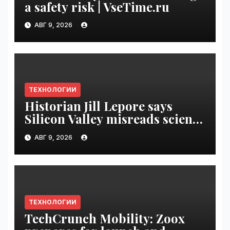
a safety risk | VseTime.ru
АВГ 9, 2026
ТЕХНОЛОГИИ
Historian Jill Lepore says
Silicon Valley misreads science
fiction and undermines
АВГ 9, 2026
democracy | VseTime.ru
ТЕХНОЛОГИИ
TechCrunch Mobility: Zoox