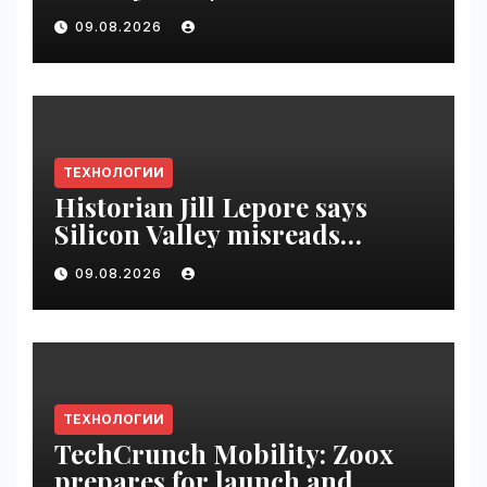
09.08.2026
ТЕХНОЛОГИИ
Historian Jill Lepore says
Silicon Valley misreads
science fiction and
09.08.2026
undermines democracy |
VseTime.ru
ТЕХНОЛОГИИ
TechCrunch Mobility: Zoox
prepares for launch and