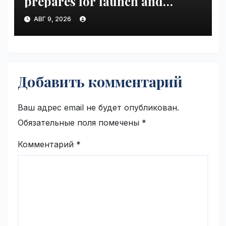
prepares for launch and
Uber’s AV empire | VseTime.ru
АВГ 9, 2026
Добавить комментарий
Ваш адрес email не будет опубликован.
Обязательные поля помечены
*
Комментарий
*