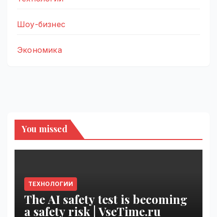
Шоу-бизнес
Экономика
You missed
ТЕХНОЛОГИИ
The AI safety test is becoming
a safety risk | VseTime.ru