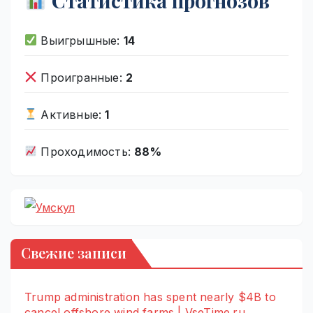
Статистика прогнозов
Выигрышные:
14
Проигранные:
2
Активные:
1
Проходимость:
88%
Свежие записи
Trump administration has spent nearly $4B to
cancel offshore wind farms | VseTime.ru