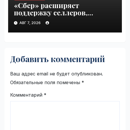
«Сбер» расширяет
поддержку селлеров,
пострадавших от
АВГ 7, 2026
инцидентов на складах
Wildberries | VseTime.ru
Добавить комментарий
Ваш адрес email не будет опубликован.
Обязательные поля помечены
*
Комментарий
*