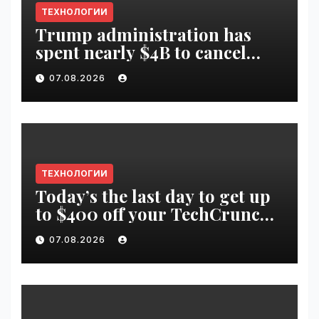
ТЕХНОЛОГИИ
Trump administration has
spent nearly $4B to cancel
offshore wind farms |
07.08.2026
VseTime.ru
ТЕХНОЛОГИИ
Today’s the last day to get up
to $400 off your TechCrunch
Disrupt 2026 ticket |
07.08.2026
VseTime.ru