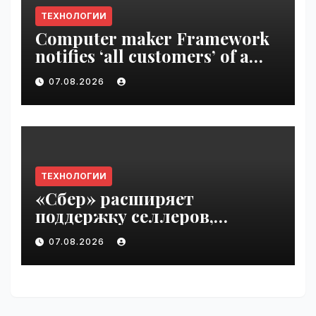
ТЕХНОЛОГИИ
Computer maker Framework
notifies ‘all customers’ of a
data breach | VseTime.ru
07.08.2026
ТЕХНОЛОГИИ
«Сбер» расширяет
поддержку селлеров,
пострадавших от
07.08.2026
инцидентов на складах
Wildberries | VseTime.ru