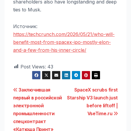
shareholders also have longstanding and deep
ties to Musk.
Источник:
https://techcrunch.com/2026/05/21/who-will-
benefit-most-from-spacex-ipo-mostly-elon-
and-a-few-from-his-inner-circle/
Post Views:
43
Навигация
Заключившая
SpaceX scrubs first
первый в российской
Starship V3 launch just
по
электронной
before liftoff |
записям
промышленности
VseTime.ru
спецконтракт
«Катюша Принт»