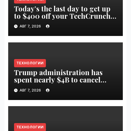
Today’s the last day to get up
to $400 off your TechCrunch
Disrupt 2026 ticket |
АВГ 7, 2026
VseTime.ru
ТЕХНОЛОГИИ
Trump administration has
spent nearly $4B to cancel
offshore wind farms |
АВГ 7, 2026
VseTime.ru
ТЕХНОЛОГИИ