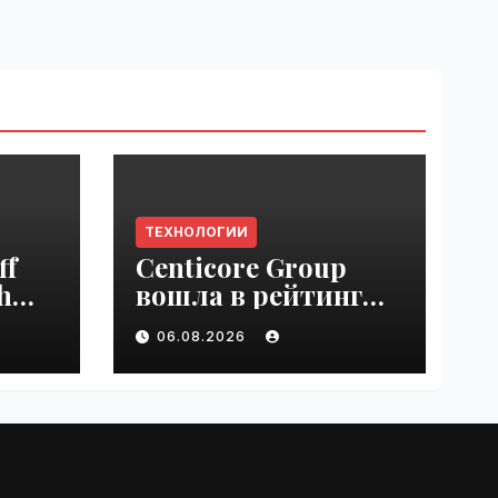
ТЕХНОЛОГИИ
ff
Centicore Group
h
вошла в рейтинг
ss
«CNews500:
06.08.2026
Крупнейшие ИТ-
компании России» |
VseTime.ru