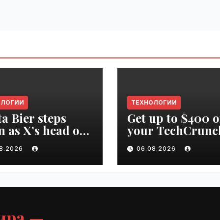
ОЛОГИИ
ТЕХНОЛОГИИ
ta Bier steps
Get up to $400 o
 as X’s head of
your TechCrunc
uct | VseTime.ru
Disrupt 2026 pa
08.2026
06.08.2026
until Friday |
VseTime.ru
ира —