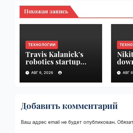
Похожая запись
ТЕХНОЛОГИИ
ТЕХН
Travis Kalanick’s
Niki
robotics startup
down
Atoms taps former
prod
АВГ 6, 2026
АВГ 6
Uber finance chief as
VseT
CFO | VseTime.ru
Добавить комментарий
Ваш адрес email не будет опубликован.
Обяза