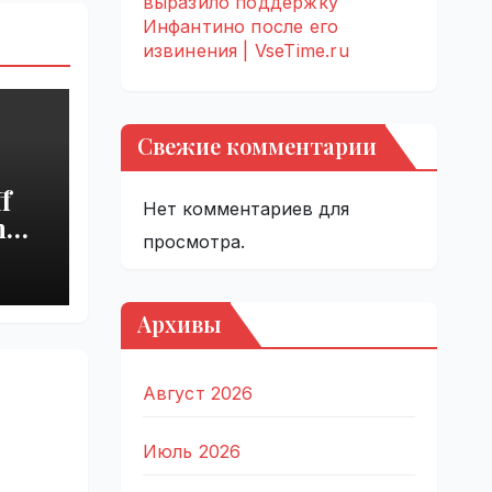
выразило поддержку
Инфантино после его
извинения | VseTime.ru
Свежие комментарии
f
Нет комментариев для
h
просмотра.
s
Архивы
Август 2026
Июль 2026