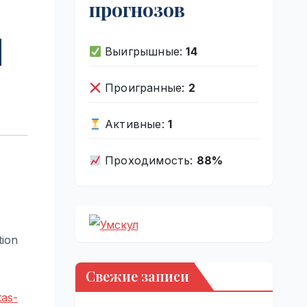
прогнозов
|
Выигрышные:
14
Проигранные:
2
Активные:
1
Проходимость:
88%
tion
Свежие записи
tas-