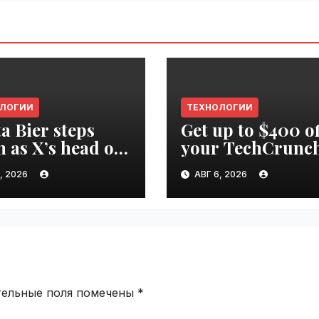
ОЛОГИИ
ТЕХНОЛОГИИ
ta Bier steps
Get up to $400 of
 as X’s head of
your TechCrunc
uct |
Disrupt 2026 pas
, 2026
АВГ 6, 2026
ime.ru
until Friday |
VseTime.ru
тельные поля помечены
*