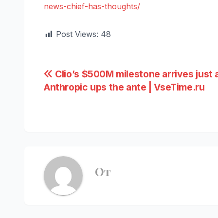
news-chief-has-thoughts/
Post Views:
48
Навигация
Clio’s $500M milestone arrives just 
Anthropic ups the ante | VseTime.ru
по
записям
От