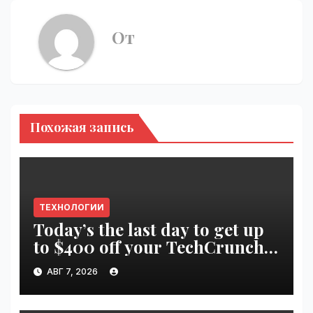
От
Похожая запись
ТЕХНОЛОГИИ
Today’s the last day to get up
to $400 off your TechCrunch
Disrupt 2026 ticket |
АВГ 7, 2026
VseTime.ru