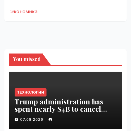
Экономика
You missed
ТЕХНОЛОГИИ
Trump administration has
spent nearly $4B to cancel
offshore wind farms |
07.08.2026
VseTime.ru