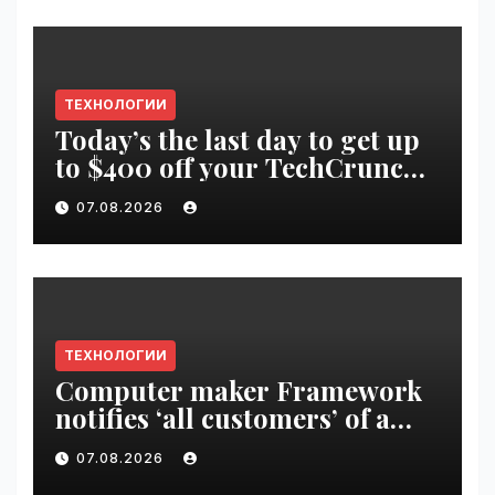
ТЕХНОЛОГИИ
Today’s the last day to get up
to $400 off your TechCrunch
Disrupt 2026 ticket |
07.08.2026
VseTime.ru
ТЕХНОЛОГИИ
Computer maker Framework
notifies ‘all customers’ of a
data breach | VseTime.ru
07.08.2026