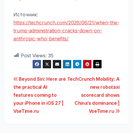
Источник:
https://techcrunch.com/2026/06/21/when-the-
trump-administration-cracks-down-on-
anthropic-who-benefits/
Post Views:
35
Навигация
Beyond Siri: Here are
TechCrunch Mobility: A
the practical AI
new robotaxi
по
features coming to
scorecard shows
записям
your iPhone in iOS 27 |
China’s dominance |
VseTime.ru
VseTime.ru