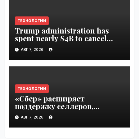
ТЕХНОЛОГИИ
Trump administration has
spent nearly $4B to cancel
offshore wind farms |
АВГ 7, 2026
VseTime.ru
ТЕХНОЛОГИИ
«Сбер» расширяет
поддержку селлеров,
пострадавших от
АВГ 7, 2026
инцидентов на складах
Wildberries | VseTime.ru