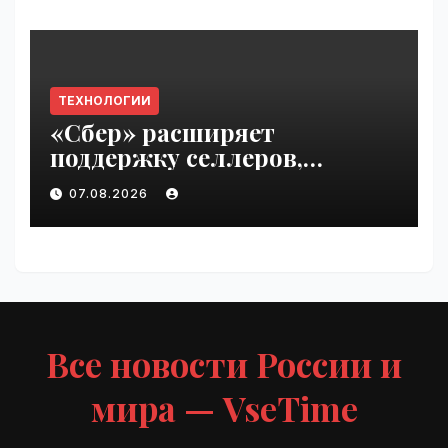
ТЕХНОЛОГИИ
«Сбер» расширяет
поддержку селлеров,
пострадавших от
07.08.2026
инцидентов на складах
Wildberries | VseTime.ru
Все новости России и
мира — VseTime