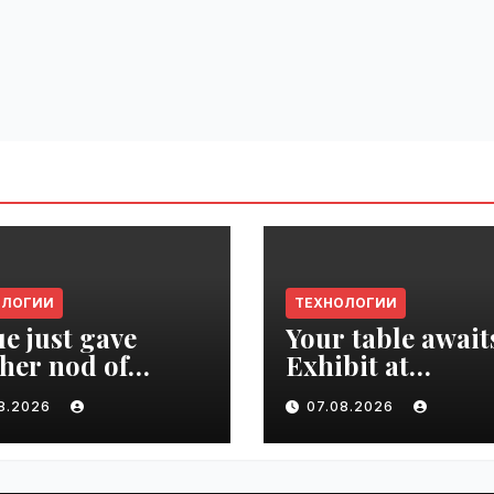
ОЛОГИИ
ТЕХНОЛОГИИ
e just gave
Your table await
her nod of
Exhibit at
oval to the tech
TechCrunch Dis
08.2026
07.08.2026
d | VseTime.ru
2026 to be seen 
thousands |
VseTime.ru