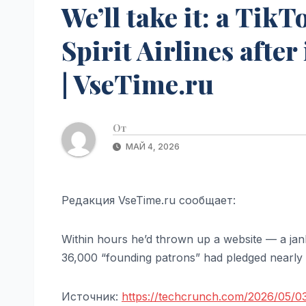
We’ll take it: a TikT
Spirit Airlines afte
| VseTime.ru
От
МАЙ 4, 2026
Редакция VseTime.ru сообщает:
Within hours he’d thrown up a website — a ja
36,000 “founding patrons” had pledged nearly $
Источник:
https://techcrunch.com/2026/05/03/we