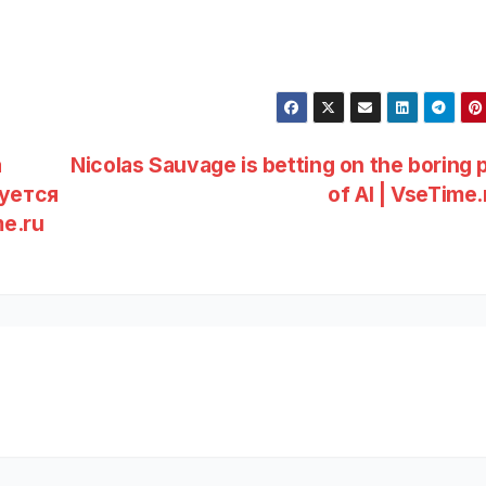
а
Nicolas Sauvage is betting on the boring 
уется
of AI | VseTime
e.ru