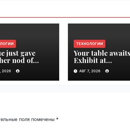
ОЛОГИИ
ТЕХНОЛОГИИ
e just gave
Your table awaits
her nod of
Exhibit at
oval to the tech
TechCrunch Dis
, 2026
АВГ 7, 2026
d | VseTime.ru
2026 to be seen 
thousands |
VseTime.ru
тельные поля помечены
*