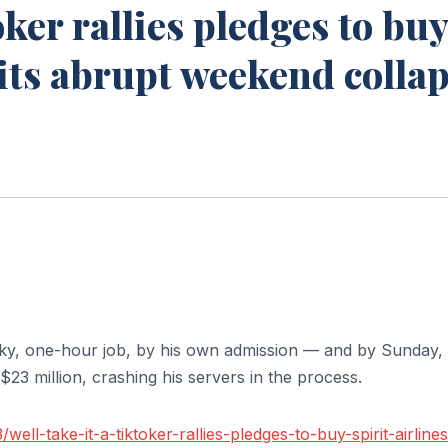
oker rallies pledges to buy
r its abrupt weekend colla
nky, one-hour job, by his own admission — and by Sunday,
23 million, crashing his servers in the process.
ll-take-it-a-tiktoker-rallies-pledges-to-buy-spirit-airlines