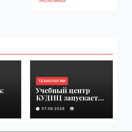
Экономика
ТЕХНОЛОГИИ
s:
Учебный центр
КУДИЦ запускает
rupt
авторизованный
07.08.2026
by
курс по
администрировани
ю Mind