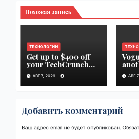
Похожая запись
ТЕХНОЛОГИИ
ТЕХН
Get up to $400 off
Vogu
your TechCrunch
anot
Disrupt 2026 pass
appr
АВГ 7, 2026
АВГ 7
until tomorrow |
worl
VseTime.ru
Добавить комментарий
Ваш адрес email не будет опубликован.
Обяза