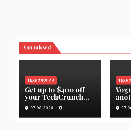
You missed
ТЕХНОЛОГИИ
ТЕХН
Get up to $400 off
Vogu
your TechCrunch
anot
Disrupt 2026 pass
appr
07.08.2026
07.
until tomorrow |
worl
VseTime.ru