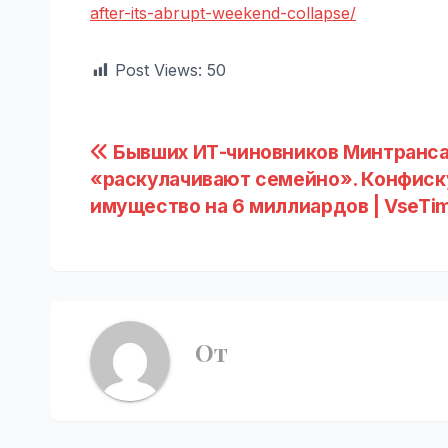
after-its-abrupt-weekend-collapse/
Post Views:
50
Навигация
Бывших ИТ-чиновников Минтранс
«раскулачивают семейно». Конфиск
по
имущество на 6 миллиардов | VseTim
записям
От