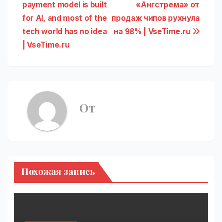
payment model is built
«Ангстрема» от
по
for AI, and most of the
продаж чипов рухнула
записям
tech world has no idea
на 98% | VseTime.ru
| VseTime.ru
От
Похожая запись