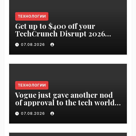
ТЕХНОЛОГИИ
Get up to $400 off your
TechCrunch Disrupt 2026
pass until tomorrow |
07.08.2026
VseTime.ru
ТЕХНОЛОГИИ
Vogue just gave another nod
of approval to the tech world |
VseTime.ru
07.08.2026