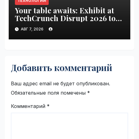
ТЕХНОЛОГИИ
Your table awaits: Exhibit at
TechCrunch Disrupt 2026 to
be seen by thousands |
АВГ 7, 2026
VseTime.ru
Добавить комментарий
Ваш адрес email не будет опубликован.
Обязательные поля помечены
*
Комментарий
*