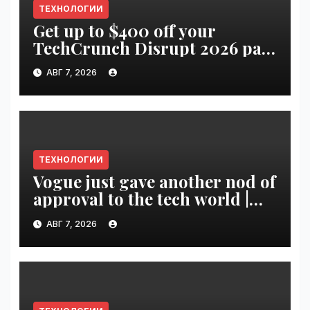
ТЕХНОЛОГИИ
Get up to $400 off your
TechCrunch Disrupt 2026 pass
until tomorrow | VseTime.ru
АВГ 7, 2026
ТЕХНОЛОГИИ
Vogue just gave another nod of
approval to the tech world |
VseTime.ru
АВГ 7, 2026