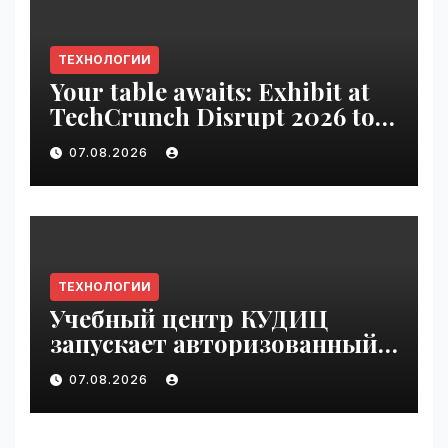
ТЕХНОЛОГИИ
Your table awaits: Exhibit at
TechCrunch Disrupt 2026 to
be seen by thousands |
07.08.2026
VseTime.ru
ТЕХНОЛОГИИ
Учебный центр КУДИЦ
запускает авторизованный
курс по
07.08.2026
администрированию Mind
Migrate#guest | VseTime.ru