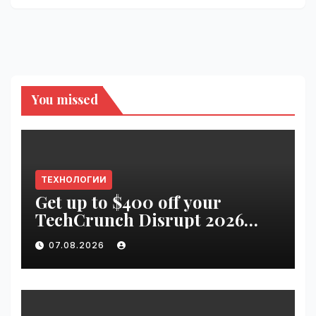
You missed
ТЕХНОЛОГИИ
Get up to $400 off your
TechCrunch Disrupt 2026
pass until tomorrow |
07.08.2026
VseTime.ru