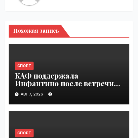
Похожая запись
СПОРТ
КАФ поддержала
Инфантино после встречи
ФИФА в Марокко |
АВГ 7, 2026
VseTime.ru
СПОРТ