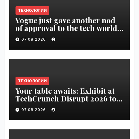
ТЕХНОЛОГИИ
Vogue just gave another nod
of approval to the tech world |
VseTime.ru
07.08.2026
ТЕХНОЛОГИИ
Your table awaits: Exhibit at
TechCrunch Disrupt 2026 to
be seen by thousands |
07.08.2026
VseTime.ru