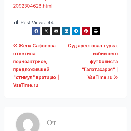
2092304628.html
Post Views:
44
Навигация
Жена Сафонова
Суд арестовал турка,
ответила
избившего
по
порноактрисе,
футболиста
записям
предложившей
"Галатасарая" |
"стимул" вратарю |
VseTime.ru
VseTime.ru
От