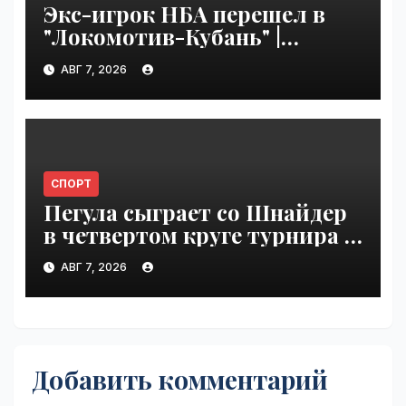
Экс-игрок НБА перешел в
"Локомотив-Кубань" |
VseTime.ru
АВГ 7, 2026
СПОРТ
Пегула сыграет со Шнайдер
в четвертом круге турнира в
Торонто | VseTime.ru
АВГ 7, 2026
Добавить комментарий