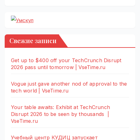
Свежие записи
Get up to $400 off your TechCrunch Disrupt
2026 pass until tomorrow | VseTime.ru
Vogue just gave another nod of approval to the
tech world | VseTime.ru
Your table awaits: Exhibit at TechCrunch
Disrupt 2026 to be seen by thousands |
VseTime.ru
Учебный центр КУДИЦ запускает