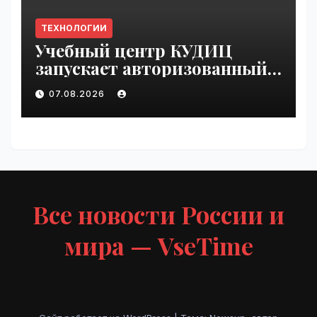
ТЕХНОЛОГИИ
Учебный центр КУДИЦ
запускает авторизованный
курс по
07.08.2026
администрированию Mind
Migrate#guest | VseTime.ru
Все новости России и
мира — VseTime