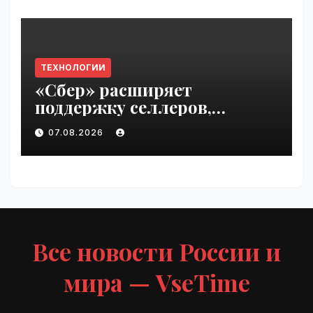
ТЕХНОЛОГИИ
«Сбер» расширяет
поддержку селлеров,
пострадавших от
07.08.2026
инцидентов на складах
Wildberries | VseTime.ru
Все новости России и
мира — VseTime