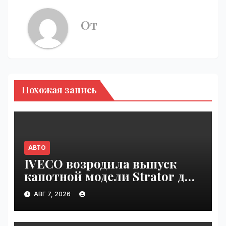
От
Похожая запись
АВТО
IVECO возродила выпуск
капотной модели Strator для
Европы | VseTime.ru
АВГ 7, 2026