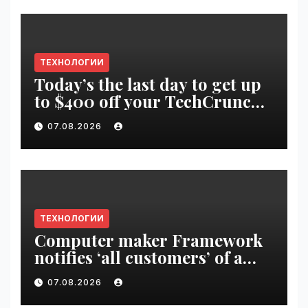
ТЕХНОЛОГИИ
Today’s the last day to get up
to $400 off your TechCrunch
Disrupt 2026 ticket |
07.08.2026
VseTime.ru
ТЕХНОЛОГИИ
Computer maker Framework
notifies ‘all customers’ of a
data breach | VseTime.ru
07.08.2026