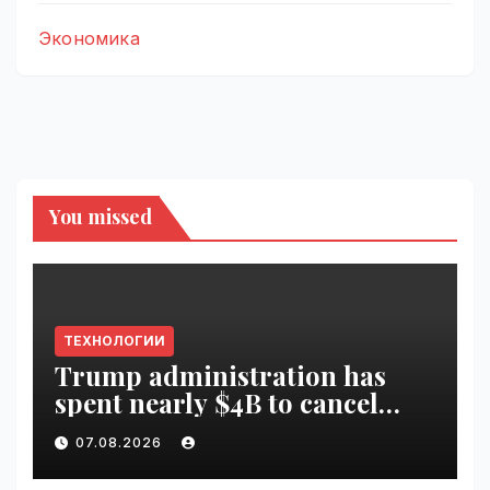
Экономика
You missed
ТЕХНОЛОГИИ
Trump administration has
spent nearly $4B to cancel
offshore wind farms |
07.08.2026
VseTime.ru