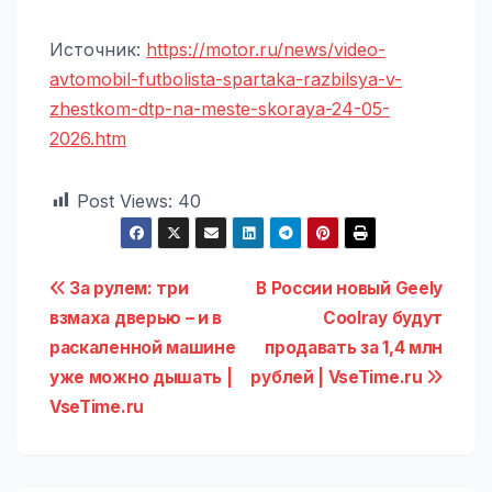
Источник:
https://motor.ru/news/video-
avtomobil-futbolista-spartaka-razbilsya-v-
zhestkom-dtp-na-meste-skoraya-24-05-
2026.htm
Post Views:
40
Навигация
За рулем: три
В России новый Geely
взмаха дверью – и в
Coolray будут
по
раскаленной машине
продавать за 1,4 млн
записям
уже можно дышать |
рублей | VseTime.ru
VseTime.ru