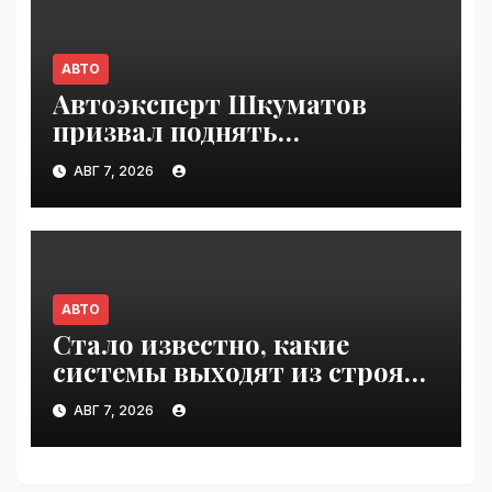
АВТО
Автоэксперт Шкуматов
призвал поднять
разрешённую скорость на
АВГ 7, 2026
дорогах России | VseTime.ru
АВТО
Стало известно, какие
системы выходят из строя
при 100°C под капотом |
АВГ 7, 2026
VseTime.ru