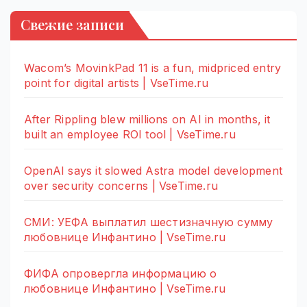
Свежие записи
Wacom’s MovinkPad 11 is a fun, midpriced entry
point for digital artists | VseTime.ru
After Rippling blew millions on AI in months, it
built an employee ROI tool | VseTime.ru
OpenAI says it slowed Astra model development
over security concerns | VseTime.ru
СМИ: УЕФА выплатил шестизначную сумму
любовнице Инфантино | VseTime.ru
ФИФА опровергла информацию о
любовнице Инфантино | VseTime.ru