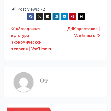
Post Views:
72
Навигация
«Загадочная
ДНК престолов |
культура
VseTime.ru
по
экономической
записям
теории» | VseTime.ru
От