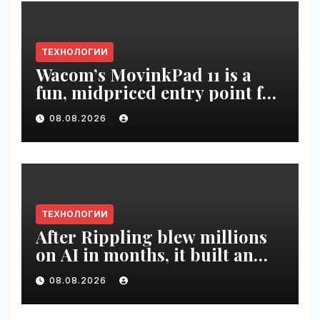
ТЕХНОЛОГИИ
Wacom’s MovinkPad 11 is a
fun, midpriced entry point for
digital artists | VseTime.ru
08.08.2026
ТЕХНОЛОГИИ
After Rippling blew millions
on AI in months, it built an
employee ROI tool |
08.08.2026
VseTime.ru