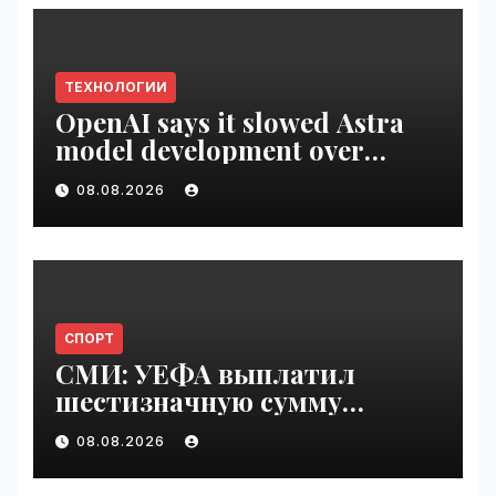
ТЕХНОЛОГИИ
OpenAI says it slowed Astra
model development over
security concerns | VseTime.ru
08.08.2026
СПОРТ
СМИ: УЕФА выплатил
шестизначную сумму
любовнице Инфантино |
08.08.2026
VseTime.ru