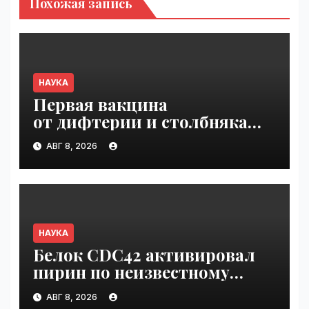
Похожая запись
НАУКА
Первая вакцина
от дифтерии и столбняка
с хранением без
АВГ 8, 2026
холодильника прошла
первую фазу испытаний |
VseTime.ru
НАУКА
Белок CDC42 активировал
пирин по неизвестному
ранее механизму | VseTime.ru
АВГ 8, 2026