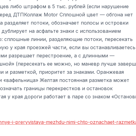
цев либо штрафом в 5 тыс. рублей (если нарушение
перед ДТПКоллаж Motor Сплошной цвет — обгона нет
на разделяет потоки, обозначает полосы и островки
е дублирует на асфальте знаки с использованием
: сплошные линии, разделяющие потоки, пересекать
ую у края проезжей части, если вы останавливаетесь
ами разрешает перестроение, а с длинными —
ной» (пересекать ее можно, но маневр лучше заверш
и и разметкой, приоритет за знаками. Оранжевая
и «вафельница» Желтая постоянная разметка может
бозначать границы перекрестков и остановок
я у края дороги работает в паре со знаком «Останов
oshnye-i-preryvistaya-mezhdu-nimi-chto-oznachaet-razmetk