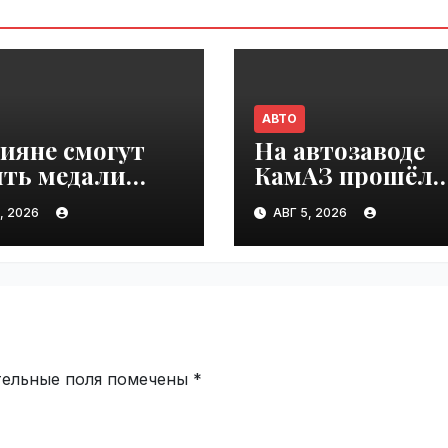
АВТО
ияне смогут
На автозаводе
ить медали
КамАЗ прошёл
взятие
первый «День
, 2026
АВГ 5, 2026
зоколонки
шаурмы» |
» | VseTime.ru
VseTime.ru
тельные поля помечены
*