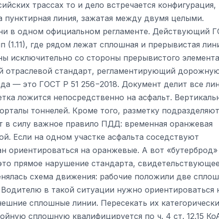
ийских трассах то и дело встречается конфигурация,
а пунктирная линия, зажатая между двумя целыми.
т ни в одном официальном регламенте. Действующий 
(1.11), где рядом лежат сплошная и прерывистая лин
ны исключительно со стороны прерывистого элемента
й отраслевой стандарт, регламентирующий дорожну
ода — это ГОСТ Р 51 256−2018. Документ делит все ли
етка ложится непосредственно на асфальт. Вертикаль
орталы тоннелей. Кроме того, разметку подразделяют
т в силу важное правило ПДД: временная оранжевая
ой. Если на одном участке асфальта соседствуют
ан ориентироваться на оранжевые. А вот «бутерброд»
это прямое нарушение стандарта, свидетельствующее
енялась схема движения: рабочие положили две сплош
 Водителю в такой ситуации нужно ориентироваться 
нешние сплошные линии. Пересекать их категорическ
ойную сплошную квалифицируется по ч. 4 ст. 12.15 К