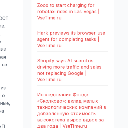
Zoox to start charging for
robotaxi rides in Las Vegas |
VseTime.ru
ГОСТ
ии.
Hark previews its browser use
.
agent for completing tasks |
ю
VseTime.ru
нии
ная
Shopify says AI search is
 на
driving more traffic and sales,
not replacing Google |
VseTime.ru
 из
Исследование Фонда
 о
«Сколково»: вклад малых
ные,
технологических компаний в
на
добавленную стоимость
и
высокотеха вырос вдвое за
два года | VseTime.ru
оАП