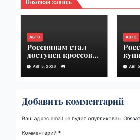
Похожая запись
АВТО
АВТО
Россиянам стал
Росс
доступен кроссовер
куп
Chevrolet Trax за 1,6
«За 
АВГ 5, 2026
АВГ 5
млн рублей |
бен
VseTime.ru
2026
Добавить комментарий
Ваш адрес email не будет опубликован.
Обяза
Комментарий
*