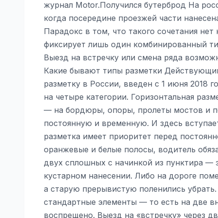
журнал Motor.Получился бутерброд На росс
когда посередине проезжей части нанесен
Парадокс в том, что такого сочетания не
фиксирует лишь один комбинированный тип 
Выезд на встречку или смена ряда возмож
Какие бывают типы разметки Действующи
разметку в России, введен с 1 июня 2018 г
на четыре категории. Горизонтальная разм
— на бордюры, опоры, пролеты мостов и п
постоянную и временную. И здесь вступае
разметка имеет приоритет перед постоянн
оранжевые и белые полосы, водитель обяз
двух сплошных с начинкой из пунктира — 
кустарном нанесении. Либо на дороге пом
а старую прерывистую поленились убрать.
стандартные элементы — то есть на две в
воспрещено. Выезд на «встречку» через дв