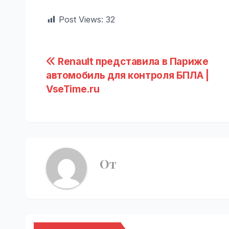
Post Views:
32
Навигация
Renault представила в Париже
автомобиль для контроля БПЛА |
по
VseTime.ru
записям
От