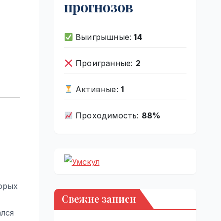
прогнозов
Выигрышные:
14
Проигранные:
2
Активные:
1
Проходимость:
88%
орых
Свежие записи
ался