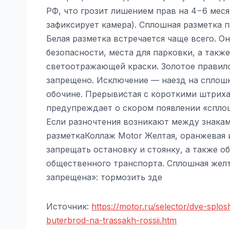
РФ, что грозит лишением прав на 4−6 меся
зафиксирует камера). Сплошная разметка 
Белая разметка встречается чаще всего. О
безопасности, места для парковки, а такж
светоотражающей краски. Золотое правило
запрещено. Исключение — наезд на сплошн
обочине. Прерывистая с короткими штрих
предупреждает о скором появлении «сплош
Если разночтения возникают между знакам
разметкаКоллаж Motor Желтая, оранжевая 
запрещать остановку и стоянку, а также о
общественного транспорта. Сплошная желта
запрещена»: тормозить зде
Источник:
https://motor.ru/selector/dve-spl
buterbrod-na-trassakh-rossii.htm