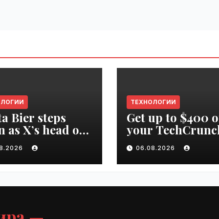
ОЛОГИИ
ТЕХНОЛОГИИ
ta Bier steps
Get up to $400 o
 as X’s head of
your TechCrunc
uct | VseTime.ru
Disrupt 2026 pa
08.2026
06.08.2026
until Friday |
VseTime.ru
ира —