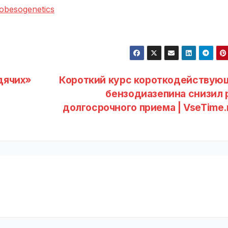
/obesogenetics
дячих»
Короткий курс короткодействую
бензодиазепина снизил 
долгосрочного приема | VseTime.