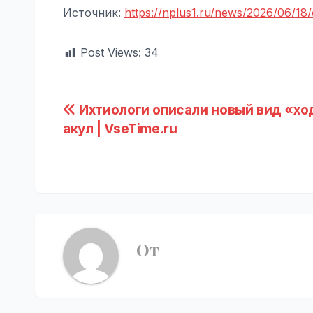
Источник:
https://nplus1.ru/news/2026/06/18
Post Views:
34
Навигация
Ихтиологи описали новый вид «хо
акул | VseTime.ru
по
записям
От