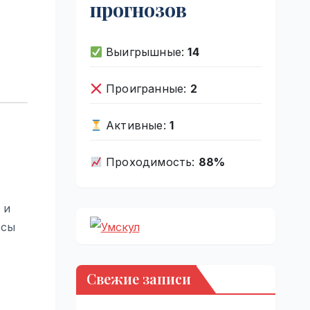
прогнозов
Выигрышные:
14
Проигранные:
2
Активные:
1
Проходимость:
88%
 и
ссы
Свежие записи