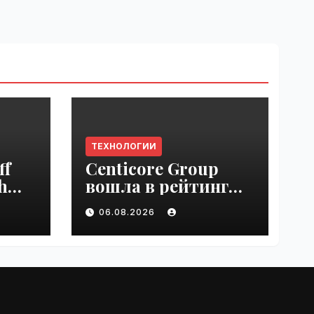
ТЕХНОЛОГИИ
ff
Centicore Group
h
вошла в рейтинг
ss
«CNews500:
06.08.2026
Крупнейшие ИТ-
компании России» |
VseTime.ru