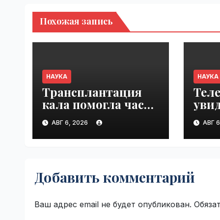
Похожая запись
НАУКА
НАУКА
Трансплантация
Теле
кала помогла части
уви
пациентов
от п
АВГ 6, 2026
АВГ 6
с пищевой
сту
аллергией |
Falc
VseTime.ru
VseT
Добавить комментарий
Ваш адрес email не будет опубликован.
Обяза